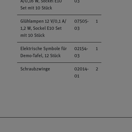
A/0,16 W, Sockel E10
03
Set mit 10 Stück
Glühlampen 12 V/0,1 A/
07505-
1
1,2 W, Sockel E10 Set
03
mit 10 Stück
Elektrische Symbole für
02154-
1
Demo-Tafel, 12 Stück
03
Schraubzwinge
02014-
2
01