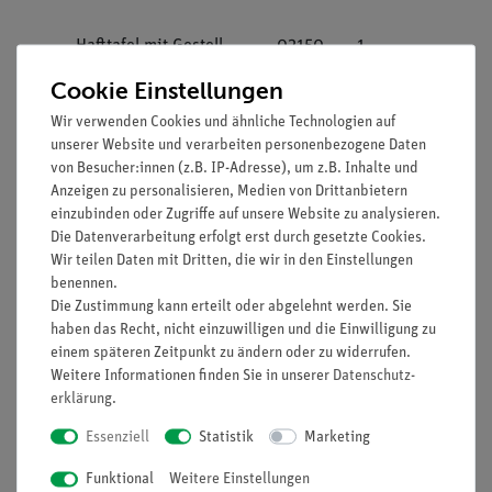
Hafttafel mit Gestell,
02150-
1
magnetisch
00
Cookie Einstellungen
Wir verwenden Cookies und ähnliche Technologien auf
Leitungs-Baustein,
09401-
2
unserer Website und verarbeiten personenbezogene Daten
gerade, DB
01
von Besucher:innen (z.B. IP-Adresse), um z.B. Inhalte und
Anzeigen zu personalisieren, Medien von Drittanbietern
Leitungs-Baustein,
09401-
4
einzubinden oder Zugriffe auf unsere Website zu analysieren.
winklig, DB
02
Die Datenverarbeitung erfolgt erst durch gesetzte Cookies.
Wir teilen Daten mit Dritten, die wir in den Einstellungen
Leitungs-Baustein,
09401-
2
benennen.
unterbrochen, DB
04
Die Zustimmung kann erteilt oder abgelehnt werden. Sie
haben das Recht, nicht einzuwilligen und die Einwilligung zu
Ausschalter, DB
09402-
1
einem späteren Zeitpunkt zu ändern oder zu widerrufen.
Weitere Informationen finden Sie in unserer
Daten­schutz­
01
erklärung
.
Lampenfassung E10, DB
09404-
1
Essenziell
Statistik
Marketing
00
Funktional
Weitere Einstellungen