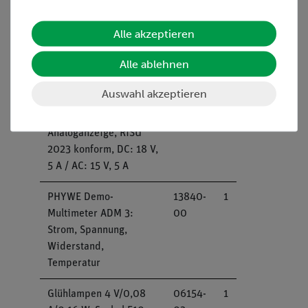
Verbindungsleitung, 32
07363-
2
A, rot, diverse Längen
01
Alle akzeptieren
Verbindungsleitung, 32
07363-
2
Alle ablehnen
A, blau, diverse Längen
04
Auswahl akzeptieren
PHYWE Netzgerät,
13503-
1
universal mit
93
Analoganzeige, RiSU
2023 konform, DC: 18 V,
5 A / AC: 15 V, 5 A
PHYWE Demo-
13840-
1
Multimeter ADM 3:
00
Strom, Spannung,
Widerstand,
Temperatur
Glühlampen 4 V/0,08
06154-
1