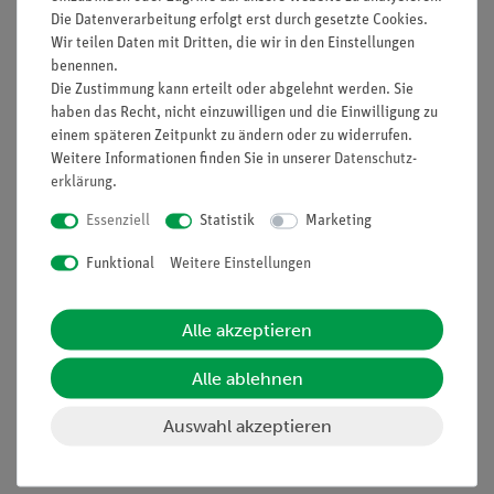
Funktion und Verwendung
Die Datenverarbeitung erfolgt erst durch gesetzte Cookies.
Wir teilen Daten mit Dritten, die wir in den Einstellungen
Mit fester Anschlussleitung für Glüh- oder
benennen.
Reflektorlampen bis 100 W bzw. 150 W. Nicht geeignet
Die Zustimmung kann erteilt oder abgelehnt werden. Sie
für die Verwendung direkt ans Stromnetz. Erfordert
haben das Recht, nicht einzuwilligen und die Einwilligung zu
Stromversorgungsgerät (Wechselstrom) mit 4mm-
einem späteren Zeitpunkt zu ändern oder zu widerrufen.
Buchsen.
Weitere Informationen finden Sie in unserer
Daten­schutz­
Ausstattung und technische
erklärung
.
Daten
Essenziell
Statistik
Marketing
Fassung: E 27
Funktional
Weitere Einstellungen
zwei 4-mm-Stecker
Länge der Anschlussleitung: 1,20 m.
Alle akzeptieren
Alle ablehnen
Auswahl akzeptieren