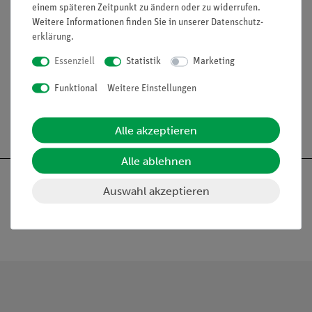
einem späteren Zeitpunkt zu ändern oder zu widerrufen.
Funktion und Verwendung
Weitere Informationen finden Sie in unserer
Daten­schutz­
erklärung
.
In Verbindung mit Beta-Spektroskop zum
Höhenausgleich eines Trafoschenkels.
Essenziell
Statistik
Marketing
Funktional
Weitere Einstellungen
Alle akzeptieren
Alle ablehnen
Auswahl akzeptieren
Nach oben