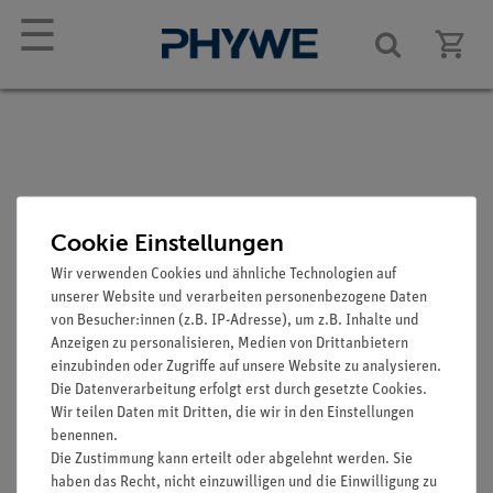
☰
Eisenkern, d = 40 mm, h
Cookie Einstellungen
= 25 mm
Wir verwenden Cookies und ähnliche Technologien auf
Artikel-Nr.: 06490-01
unserer Website und verarbeiten personenbezogene Daten
von Besucher:innen (z.B. IP-Adresse), um z.B. Inhalte und
Anzeigen zu personalisieren, Medien von Drittanbietern
einzubinden oder Zugriffe auf unsere Website zu analysieren.
Die Datenverarbeitung erfolgt erst durch gesetzte Cookies.
Wir teilen Daten mit Dritten, die wir in den Einstellungen
benennen.
Die Zustimmung kann erteilt oder abgelehnt werden. Sie
haben das Recht, nicht einzuwilligen und die Einwilligung zu