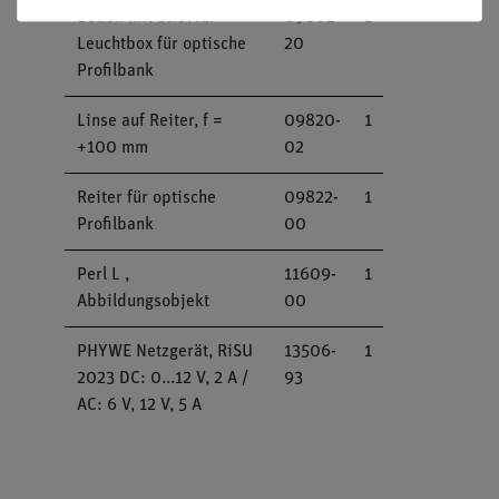
Boden mit Stiel für
09802-
1
Leuchtbox für optische
20
Profilbank
Linse auf Reiter, f =
09820-
1
+100 mm
02
Reiter für optische
09822-
1
Profilbank
00
Perl L ,
11609-
1
Abbildungsobjekt
00
PHYWE Netzgerät, RiSU
13506-
1
2023 DC: 0...12 V, 2 A /
93
AC: 6 V, 12 V, 5 A