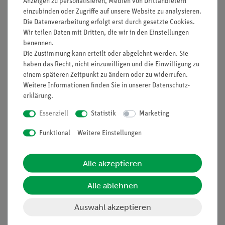
Anzeigen zu personalisieren, Medien von Drittanbietern
Aufgaben
einzubinden oder Zugriffe auf unsere Website zu analysieren.
Die Datenverarbeitung erfolgt erst durch gesetzte Cookies.
Wie kann man die Größe von Linsenbildern berechnen?
Wir teilen Daten mit Dritten, die wir in den Einstellungen
Untersuche welcher Zusammenhang zwischen der
benennen.
Gegenstandsweite g, der Bildweite b, der
Die Zustimmung kann erteilt oder abgelehnt werden. Sie
Gegenstandsgröße G und der Bildgröße B bei
haben das Recht, nicht einzuwilligen und die Einwilligung zu
Abbildungen durch Konvexlinsen besteht.
einem späteren Zeitpunkt zu ändern oder zu widerrufen.
Weitere Informationen finden Sie in unserer
Daten­schutz­
erklärung
.
Essenziell
Statistik
Marketing
Lieferumfang
Funktional
Weitere Einstellungen
Optische Profilbank für
08376-
1
Alle akzeptieren
Schülerversuche, l =
00
600 mm
Alle ablehnen
Leuchtbox, Halogen 12
09801-
1
Auswahl akzeptieren
V/20 W
00