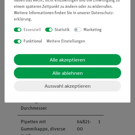
haben das Recht, nicht einzuwilligen und die Einwilligung zu
Schutzbrille "classic" -
39316-
1
einem späteren Zeitpunkt zu ändern oder zu widerrufen.
OneSize, Unisex
00
Weitere Informationen finden Sie in unserer
Daten­schutz­
erklärung
.
Handschuhe, Gummi,
39323-
1
Essenziell
Statistik
Marketing
Größe M, Paar
00
Funktional
Weitere Einstellungen
Reagenzglas, Laborglas,
37658-
1
100 Stk., verschiedene
10
Alle akzeptieren
Größen
Alle ablehnen
Reagenzglasbürste, d =
38762-
1
20 mm, l = 270 mm
00
Auswahl akzeptieren
Gummistopfen, ohne
39255-
1
Bohrung, diverse
00
Durchmesser
Pipetten mit
64821-
1
Gummikappe, diverse
00