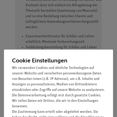
Kochsalz lässt sich einfach ein Alltagsbezug der
Thematik herstellen (Gewinnung von Meersalz)
und so eine Beziehung zwischen Chemie und
(alltäglichen) Anwendungsverfahren hergestellt
werden.
Experimentierliteratur für Schüler und Lehrer
erhältlich: Minimale Vorbereitungszeit
Gefährdungsbeurteilung für Schüler und Lehrer
erhältlich
Einfaches Lehren und effizientes Lernen beim
Cookie Einstellungen
Einsatz der verfügbaren interaktiven
Wir verwenden Cookies und ähnliche Technologien auf
Experimentier-Literatur
unserer Website und verarbeiten personenbezogene Daten
von Besucher:innen (z.B. IP-Adresse), um z.B. Inhalte und
Anzeigen zu personalisieren, Medien von Drittanbietern
einzubinden oder Zugriffe auf unsere Website zu analysieren.
Die Datenverarbeitung erfolgt erst durch gesetzte Cookies.
Wir teilen Daten mit Dritten, die wir in den Einstellungen
Lieferumfang
benennen.
Die Zustimmung kann erteilt oder abgelehnt werden. Sie