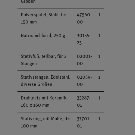
Größen
Pulverspatel, Stahl, l =
47560-
1
150 mm
00
Natriumchlorid, 250 g
30155-
1
25
Stativfuß, teilbar, für 2
02001-
1
Stangen
00
Stativstangen, Edelstahl,
02059-
1
diverse Größen
00
Drahtnetz mit Keramik,
33287-
1
160 x 160 mm
01
Stativring, mit Muffe, d=
37701-
1
100 mm
01