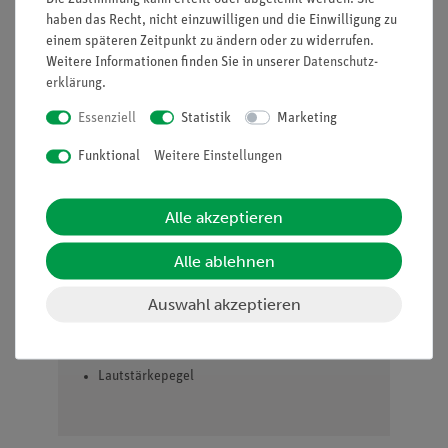
insgesamt 22 Versuchen zu den Themen
haben das Recht, nicht einzuwilligen und die Einwilligung zu
Schallerzeugung, -ausbreitung und -
einem späteren Zeitpunkt zu ändern oder zu widerrufen.
wahrnehmung, Schwingungen und Wellen
Weitere Informationen finden Sie in unserer
Daten­schutz­
Besonders geeignet für den Einstiegsthema in die
erklärung
.
Physik im Allgemeinen
Essenziell
Statistik
Marketing
Mit anschaulichem Schülerarbeitsblatt
Mit detaillierten Lehrerinformationen
Funktional
Weitere Einstellungen
Besonders geeignet bei knapper Zeitplanung, da
minimale Vorbereitungszeit
Alle akzeptieren
Aufgaben
Alle ablehnen
Untersucht den Lautstärkepegel in eurer Klasse und
versucht, ihn zu regeln.
Auswahl akzeptieren
Lernziele
Lärm
Lautstärkepegel