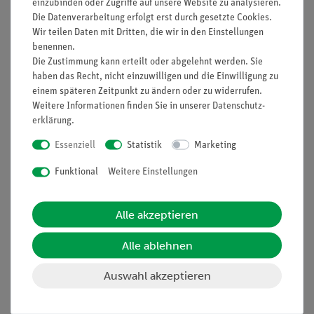
einzubinden oder Zugriffe auf unsere Website zu analysieren.
Funktion und Verwendung
Die Datenverarbeitung erfolgt erst durch gesetzte Cookies.
Wir teilen Daten mit Dritten, die wir in den Einstellungen
Für elektrostatische Versuche, z. B. zur Bestimmung der
benennen.
Kapazität einer Kugel, für Influenzversuche sowie für
Die Zustimmung kann erteilt oder abgelehnt werden. Sie
Versuche in Verbindung mit den Halbkugeln nach
haben das Recht, nicht einzuwilligen und die Einwilligung zu
Cavendish (06273.00).
einem späteren Zeitpunkt zu ändern oder zu widerrufen.
Weitere Informationen finden Sie in unserer
Daten­schutz­
Ausstattung und technische
erklärung
.
Daten
Essenziell
Statistik
Marketing
Vernickelte Messinghohlkugel mit 4-mm-Stecker.
Funktional
Weitere Einstellungen
Durchmesser: 120 mm.
Zubehör
Alle akzeptieren
Isolierstiel (06021.00).
Alle ablehnen
Auswahl akzeptieren