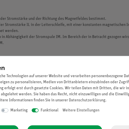
on der Stromstärke und der Richtung des Magnetfeldes bestimmt.
er Stromstärke IL in der Leiterschleife, mit einer konstanten magnetischen I
net werden.
en in Abhängigkeit der Stromspule IM. Im Bereich der in Betracht gezogen wir
IM.
en
che Technologien auf unserer Website und verarbeiten personenbezogene Date
zeigen zu personalisieren, Medien von Drittanbietern einzubinden oder Zugrif
g erfolgt erst durch gesetzte Cookies. Wir teilen Daten mit Dritten, die wir 
 abgelehnt werden. Sie haben das Recht, nicht einzuwilligen und die Einwill
itere Informationen finden Sie in unserer
Daten­schutz­erklärung
.
scher Sprache erhältlich)
Marketing
Funktional
Weitere Einstellungen