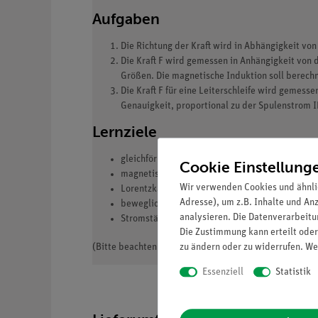
Aufgaben
Die Richtung der Kraft wird in Abhängigkeit v
Die Kraft F wird gemessen in Anhängigkeit von d
Größen. Die magnetische Induktion soll berech
Die Kraft F für eine Leiterschleife wird gemess
Genauigkeit, proportional zu der Spulenstrom 
Lernziele
gleichförmiges magnetisches Feld
Cookie Einstellung
magnetische Induktion
Wir verwenden Cookies und ähnli
Lorentzkarft
Adresse), um z.B. Inhalte und An
bewegliche Aufladung
analysieren. Die Datenverarbeitun
Stromstärke
Die Zustimmung kann erteilt oder
zu ändern oder zu widerrufen. We
(Bitte beachten: Versuchsbeschreibung ist nur in engli
Essenziell
Statistik