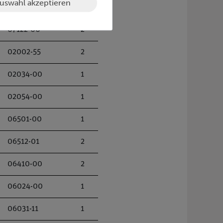
uswahl akzeptieren
07122-00
2
02002-55
2
02034-00
1
02054-00
1
06501-00
1
06512-01
2
06410-00
2
06024-00
1
06031-11
1