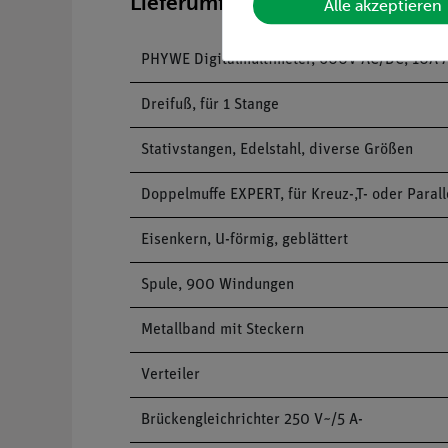
Lieferumfang
Alle akzeptieren
PHYWE Digitalmultimeter, 600V AC/DC, 10A
Dreifuß, für 1 Stange
Stativstangen, Edelstahl, diverse Größen
Doppelmuffe EXPERT, für Kreuz-,T- oder Para
Eisenkern, U-förmig, geblättert
Spule, 900 Windungen
Metallband mit Steckern
Verteiler
Brückengleichrichter 250 V~/5 A-