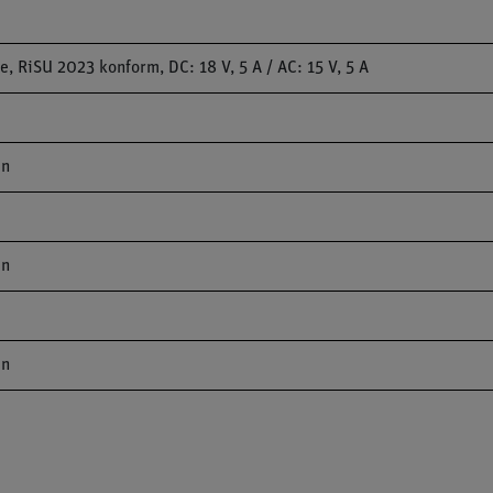
 RiSU 2023 konform, DC: 18 V, 5 A / AC: 15 V, 5 A
en
en
en