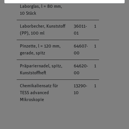
Laborglas, l = 80 mm,
10 Stück
Laborbecher, Kunststoff
36011-
1
(PP), 100 ml
01
Pinzette, l = 120 mm,
64607-
1
gerade, spitz
00
Präpariernadel, spitz,
64620-
1
Kunststoffheft
00
Chemikaliensatz für
13290-
1
TESS advanced
10
Mikroskopie