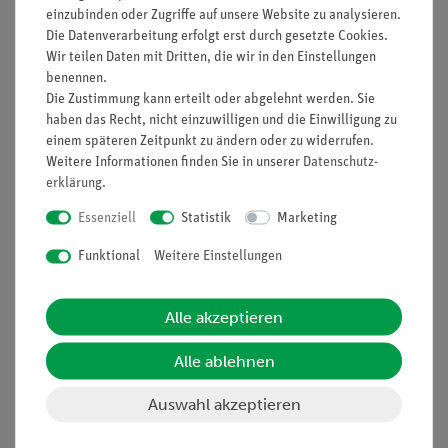
unterrichtsbegleitenden Materialien
einzubinden oder Zugriffe auf unsere Website zu analysieren.
Die Datenverarbeitung erfolgt erst durch gesetzte Cookies.
Wir teilen Daten mit Dritten, die wir in den Einstellungen
benennen.
Die Zustimmung kann erteilt oder abgelehnt werden. Sie
Lieferumfang
haben das Recht, nicht einzuwilligen und die Einwilligung zu
einem späteren Zeitpunkt zu ändern oder zu widerrufen.
Weitere Informationen finden Sie in unserer
Daten­schutz­
PHYWE Binokulares
MIC-
1
erklärung
.
Schülermikroskop MIC-
129A
129A, 1000x, mit
Essenziell
Statistik
Marketing
Kreuztisch
Funktional
Weitere Einstellungen
Objektträger, 76 mm x
64691-
1
26 mm, 50 Stück
00
Alle akzeptieren
Deckgläser 18 mm x 18
64685-
1
Alle ablehnen
mm,Satz a 50 Stk.
00
Auswahl akzeptieren
Pipetten mit
47131-
1
Gummikappe,
01