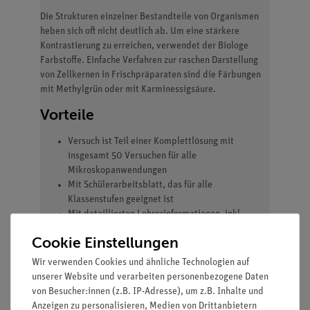
Die Strukturen einzelner Bestandteile von Organismen
heben sich oft nicht deutlich ab. Um eine stärkere
Kontrastierung zu erreichen, verwendet der Biologe
Farbstoffe. Einfache Verfahren zur raschen Darstellung
von Zellkernen in Frischpräparaten sind die Färbungen
mit Methylgrün oder mit Karminessigsäure.
Vorteile
Versuch ist Teil einer Komplettlösung mit
insgesamt 50 Versuchen für alle
Mikroskopanwendungen
Mit Schülerarbeitsblatt, das für alle
Klassenstufen geeignet ist
Mit detaillierten Lehrerinformationen, inkl.
Beispielmikroskopiebild
Cookie Einstellungen
Besonders geignet bei knapper Zeitplanung, da
minimale Vorbereitungszeit
Wir verwenden Cookies und ähnliche Technologien auf
Dazu passendes Mikroskopie-Set enthält alles für
unserer Website und verarbeiten personenbezogene Daten
die Mikroskopie notwendige Zubehör
von Besucher:innen (z.B. IP-Adresse), um z.B. Inhalte und
Dazu passende Multimediainhalte erhältlich mit
Anzeigen zu personalisieren, Medien von Drittanbietern