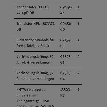
Kondensator (ELKO)
09446-
1
470 µF, DB
47
Transistor NPN (BC337),
09456-
1
DB
00
Elektrische Symbole für
02154-
1
Demo-Tafel, 12 Stück
03
Verbindungsleitung, 32
07363-
2
A, rot, diverse Längen
01
Verbindungsleitung, 32
07363-
2
A, blau, diverse Längen
04
PHYWE Netzgerät,
13503-
1
universal mit
93
Analoganzeige, RiSU