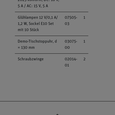
2023 konform, DC: 18 V,
5 A / AC: 15 V, 5 A
Glühlampen 12 V/0,1 A/
07505-
1
1,2 W, Sockel E10 Set
03
mit 10 Stück
Demo-Tischstoppuhr, d
03075-
1
= 130 mm
00
Schraubzwinge
02014-
2
01