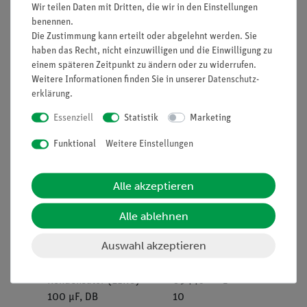
Wir teilen Daten mit Dritten, die wir in den Einstellungen
02
benennen.
Die Zustimmung kann erteilt oder abgelehnt werden. Sie
Lampenfassung E10, DB
09404-
1
haben das Recht, nicht einzuwilligen und die Einwilligung zu
00
einem späteren Zeitpunkt zu ändern oder zu widerrufen.
Weitere Informationen finden Sie in unserer
Daten­schutz­
Widerstand 50 Ohm, DB
09412-
1
erklärung
.
50
Essenziell
Statistik
Marketing
Widerstand 10 kOhm,
09415-
1
Funktional
Weitere Einstellungen
DB
10
Alle akzeptieren
Widerstand 47 kOhm,
09415-
1
DB
47
Alle ablehnen
Kondensator (ELKO) 47
09445-
1
Auswahl akzeptieren
µF, DB
47
Kondensator (ELKO)
09446-
1
100 µF, DB
10