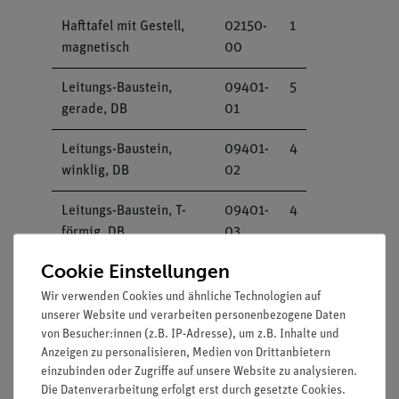
Hafttafel mit Gestell,
02150-
1
magnetisch
00
Leitungs-Baustein,
09401-
5
gerade, DB
01
Leitungs-Baustein,
09401-
4
winklig, DB
02
Leitungs-Baustein, T-
09401-
4
förmig, DB
03
Cookie Einstellungen
Leitungs-Baustein,
09401-
1
unterbrochen, DB
04
Wir verwenden Cookies und ähnliche Technologien auf
unserer Website und verarbeiten personenbezogene Daten
von Besucher:innen (z.B. IP-Adresse), um z.B. Inhalte und
Leitungs-Baustein,
09401-
2
Anzeigen zu personalisieren, Medien von Drittanbietern
gerade mit Buchse, DB
11
einzubinden oder Zugriffe auf unsere Website zu analysieren.
Die Datenverarbeitung erfolgt erst durch gesetzte Cookies.
Umschalter, DB
09402-
1