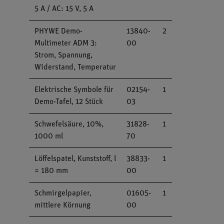
5 A / AC: 15 V, 5 A
PHYWE Demo-
13840-
2
Multimeter ADM 3:
00
Strom, Spannung,
Widerstand, Temperatur
Elektrische Symbole für
02154-
1
Demo-Tafel, 12 Stück
03
Schwefelsäure, 10%,
31828-
1
1000 ml
70
Löffelspatel, Kunststoff, l
38833-
1
= 180 mm
00
Schmirgelpapier,
01605-
1
mittlere Körnung
00