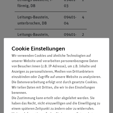
förmig, DB
03
Leitungs-Baustein,
09401-
4
unterbrochen, DB
04
Leitungs-Baustein,
09401-
2
Anschlussbaustein, DB
10
Cookie Einstellungen
Ausschalter, DB
09402-
1
Wir verwenden Cookies und ähnliche Technologien auf
01
unserer Website und verarbeiten personenbezogene Daten
von Besucher:innen (z.B. IP-Adresse), um z.B. Inhalte und
Umschalter, DB
09402-
1
Anzeigen zu personalisieren, Medien von Drittanbietern
02
einzubinden oder Zugriffe auf unsere Website zu analysieren.
Die Datenverarbeitung erfolgt erst durch gesetzte Cookies.
Muffe auf Haftmagnet
02151-
1
Wir teilen Daten mit Dritten, die wir in den Einstellungen
benennen.
01
Die Zustimmung kann erteilt oder abgelehnt werden. Sie
haben das Recht, nicht einzuwilligen und die Einwilligung zu
Motor, 2 V DC
11031-
1
einem späteren Zeitpunkt zu ändern oder zu widerrufen.
00