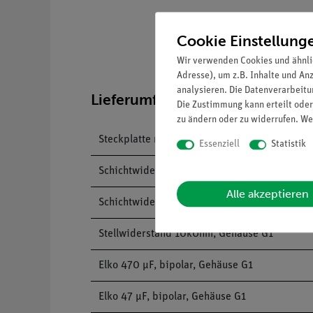
Cookie Einstellung
Wir verwenden Cookies und ähnli
Adresse), um z.B. Inhalte und An
analysieren. Die Datenverarbeitun
Lieferumfang
Die Zustimmung kann erteilt oder
zu ändern oder zu widerrufen. We
Steckplatte mit 4-mm-Buchsen
Essenziell
Statistik
Schichtwiderstand 47 Ohm, 1 W, Gehäuse G1
Alle akzeptieren
Schichtwiderstand 47 kOhm, 1 W, Gehäuse G1
Stellwiderstand 10kOhm, Gehäuse G1
Elko 470 µF, bipolar, Gehäuse G1
Elko 47 µF, bipolar, Gehäuse G1