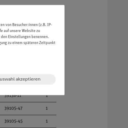
n von Besucher:innen (z.B. IP-
fe auf unsere Website zu
in den Einstellungen benennen.
igung zu einem späteren Zeitpunkt
06033-00
1
39104-62
1
uswahl akzeptieren
39104-38
1
39138-11
1
39105-47
1
39105-45
1