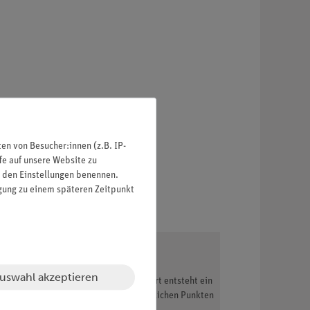
n von Besucher:innen (z.B. IP-
fe auf unsere Website zu
in den Einstellungen benennen.
igung zu einem späteren Zeitpunkt
uswahl akzeptieren
chen und auf dem Schirm gesammelt. Dort entsteht ein
 die Strahlen, die von den unterschiedlichen Punkten