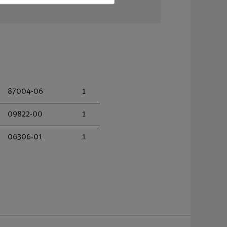
87004-06
1
09822-00
1
06306-01
1