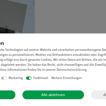
en
che Technologien auf unserer Website und verarbeiten personenbezogene Date
zeigen zu personalisieren, Medien von Drittanbietern einzubinden oder Zugrif
g erfolgt erst durch gesetzte Cookies. Wir teilen Daten mit Dritten, die wir 
 abgelehnt werden. Sie haben das Recht, nicht einzuwilligen und die Einwill
itere Informationen finden Sie in unserer
Daten­schutz­erklärung
.
Marketing
Funktional
Weitere Einstellungen
len Lichtstrahlen der Sonne in einem Punkt, dem sogenannten Brennpunkt.
A
Alle ablehnen
inem Punkt des Fensters aus auf die Lupe treffen, werden von der Linse gebro
viele Bildpunkte und damit ein Bild von dem Fenster. Dabei überkreuzen sich