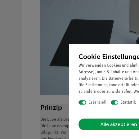
Cookie Einstellung
Wir verwenden Cookies und ähnli
Adresse), um z.B. Inhalte und An
analysieren. Die Datenverarbeitun
Die Zustimmung kann erteilt oder
zu ändern oder zu widerrufen. We
Essenziell
Statistik
Prinzip
Die Lupe als Brennglas: Die Lupe sammelt die paralle
Alle akzeptieren
Die Lupe erzeugt Bilder: Die Lichtstrahlen, die von e
Bildpunkt. Von vielen Punkten des Fensters entstehen 