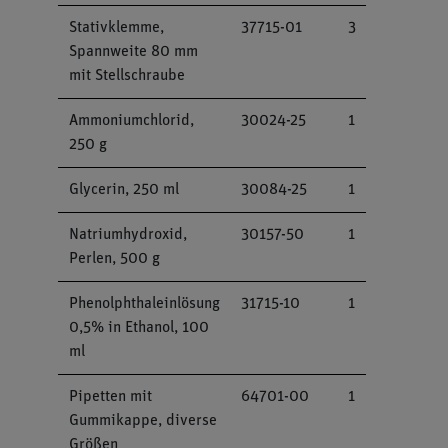
Stativklemme,
37715-01
3
Spannweite 80 mm
mit Stellschraube
Ammoniumchlorid,
30024-25
1
250 g
Glycerin, 250 ml
30084-25
1
Natriumhydroxid,
30157-50
1
Perlen, 500 g
Phenolphthaleinlösung
31715-10
1
0,5% in Ethanol, 100
ml
Pipetten mit
64701-00
1
Gummikappe, diverse
Größen