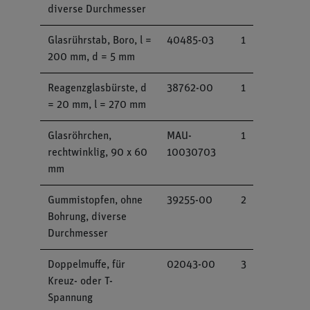
diverse Durchmesser
Glasrührstab, Boro, l =
40485-03
1
200 mm, d = 5 mm
Reagenzglasbürste, d
38762-00
1
= 20 mm, l = 270 mm
Glasröhrchen,
MAU-
1
rechtwinklig, 90 x 60
10030703
mm
Gummistopfen, ohne
39255-00
2
Bohrung, diverse
Durchmesser
Doppelmuffe, für
02043-00
3
Kreuz- oder T-
Spannung