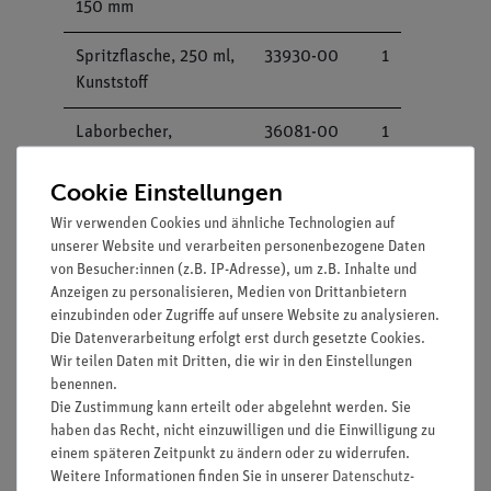
150 mm
Spritzflasche, 250 ml,
33930-00
1
Kunststoff
Laborbecher,
36081-00
1
Kunststoff (PP), 100
ml
Cookie Einstellungen
Wir verwenden Cookies und ähnliche Technologien auf
Bechergläser, Boro,
46054-00
1
unserer Website und verarbeiten personenbezogene Daten
niedrige Form,
von Besucher:innen (z.B. IP-Adresse), um z.B. Inhalte und
diverse Größen
Anzeigen zu personalisieren, Medien von Drittanbietern
einzubinden oder Zugriffe auf unsere Website zu analysieren.
Reagenzglas,
MAU-
1
Die Datenverarbeitung erfolgt erst durch gesetzte Cookies.
Wir teilen Daten mit Dritten, die wir in den Einstellungen
Borosilikat, d = 22
17080101
benennen.
mm, l = 180 mm, SB
Die Zustimmung kann erteilt oder abgelehnt werden. Sie
19
haben das Recht, nicht einzuwilligen und die Einwilligung zu
einem späteren Zeitpunkt zu ändern oder zu widerrufen.
Erlenmeyerkolben,
MAU-
1
Weitere Informationen finden Sie in unserer
Daten­schutz­
Boro, 250 ml, SB 29
EK17082306