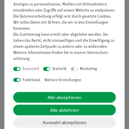
Anzeigen zu personalisieren, Medien von Drittanbietern
Kompakt -
11207-
2
einzubinden oder Zugriffe auf unsere Website zu analysieren.
Gabellichtschranke
20
Die Datenverarbeitung erfolgt erst durch gesetzte Cookies.
Wir teilen Daten mit Dritten, die wir in den Einstellungen
Schlitzgewicht, blank,
03916-
20
benennen.
1 g
00
Die Zustimmung kann erteilt oder abgelehnt werden. Sie
haben das Recht, nicht einzuwilligen und die Einwilligung zu
einem späteren Zeitpunkt zu ändern oder zu widerrufen.
Schlitzgewicht,
02205-
4
Weitere Informationen finden Sie in unserer
Daten­schutz­
silberbronziert, 10 g
03
erklärung
.
Schlitzgewicht,
02206-
3
Essenziell
Statistik
Marketing
silberbronziert, 50 g
03
Funktional
Weitere Einstellungen
Startvorrichtung für
11309-
1
Rollenfahrbahn
00
Alle akzeptieren
Haltemagnet mit
11202-
1
Alle ablehnen
Stecker
14
Auswahl akzeptieren
Röhrchen mit Stecker
11202-
1