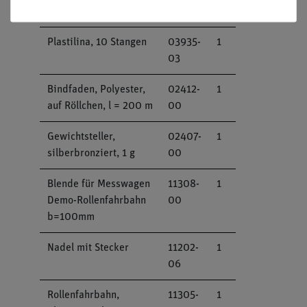
05
Plastilina, 10 Stangen
03935-
1
03
Bindfaden, Polyester,
02412-
1
auf Röllchen, l = 200 m
00
Gewichtsteller,
02407-
1
silberbronziert, 1 g
00
Blende für Messwagen
11308-
1
Demo-Rollenfahrbahn
00
b=100mm
Nadel mit Stecker
11202-
1
06
Rollenfahrbahn,
11305-
1