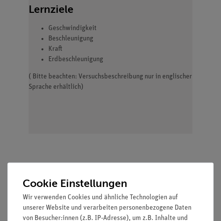
Lernziele
Geschwindigkeit
Beschleunigung
Kraft
Erdbeschleunigung
( Bitte beachten: Versuchsbeschreibung nur in englischer
Sprache erhältlich)
Lieferumfang
Cookie Einstellungen
Wir verwenden Cookies und ähnliche Technologien auf
PHYWE Zeitmessgerät
13604-
1
unserer Website und verarbeiten personenbezogene Daten
4 - 4
99
von Besucher:innen (z.B. IP-Adresse), um z.B. Inhalte und