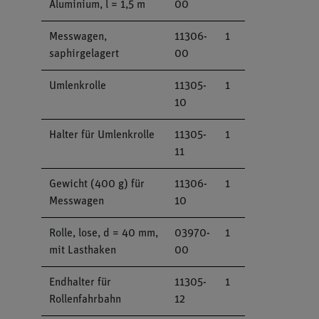
Aluminium, l = 1,5 m
00
Messwagen,
11306-
1
saphirgelagert
00
Umlenkrolle
11305-
1
10
Halter für Umlenkrolle
11305-
1
11
Gewicht (400 g) für
11306-
1
Messwagen
10
Rolle, lose, d = 40 mm,
03970-
1
mit Lasthaken
00
Endhalter für
11305-
1
Rollenfahrbahn
12