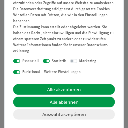
einzubinden oder Zugriffe auf unsere Website zu analysieren.
Funktion und Verwendung
Die Datenverarbeitung erfolgt erst durch gesetzte Cookies.
Wir teilen Daten mit Dritten, die wir in den Einstellungen
Elektrisches Bauteil für einführende Versuche.
benennen.
Ausstattung und technische
Die Zustimmung kann erteilt oder abgelehnt werden. Sie
haben das Recht, nicht einzuwilligen und die Einwilligung zu
Daten
einem späteren Zeitpunkt zu ändern oder zu widerrufen.
Weitere Informationen finden Sie in unserer
Daten­schutz­
In Kunststoffgehäuse (mm) 37 x 18 x 22.
erklärung
.
Mit 4-mm-Steckern in 19 mm Abstand.
Essenziell
Statistik
Marketing
Widerstand: 1 Ohm.
Belastbarkeit: 2 W.
Funktional
Weitere Einstellungen
Toleranz: 2 %.
Maximale zulässige Spannung: 60 V DC und
Alle akzeptieren
30 V AC
�
Alle ablehnen
Auswahl akzeptieren