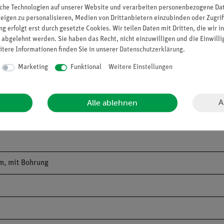
che Technologien auf unserer Website und verarbeiten personenbezogene Date
zeigen zu personalisieren, Medien von Drittanbietern einzubinden oder Zugrif
nd damit sicheren Aufbau
g erfolgt erst durch gesetzte Cookies. Wir teilen Daten mit Dritten, die wir 
lfragen
 abgelehnt werden. Sie haben das Recht, nicht einzuwilligen und die Einwill
itere Informationen finden Sie in unserer
Daten­schutz­erklärung
.
Marketing
Funktional
Weitere Einstellungen
A
Alle ablehnen
mm, mit Bohrung