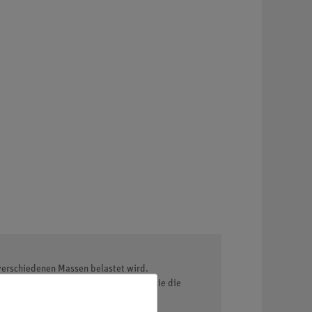
 verschiedenen Massen belastet wird.
tersuchen. Aus den Messwerten sollen sie die