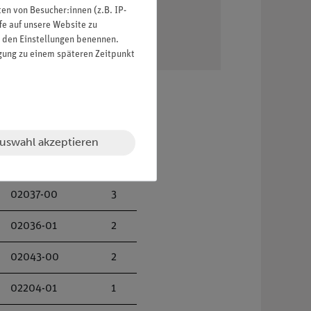
n von Besucher:innen (z.B. IP-
fe auf unsere Website zu
in den Einstellungen benennen.
igung zu einem späteren Zeitpunkt
uswahl akzeptieren
02001-00
1
02037-00
3
02036-01
2
02043-00
2
02204-01
1