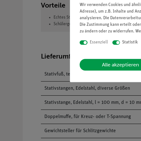
Vorteile
Wir verwenden Cookies und ähnli
Adresse), um z.B. Inhalte und An
Echtes Stativmaterial für besonders stabilen u
analysieren. Die Datenverarbeitun
Schülergerechte Anleitungen inklusive Protokol
Die Zustimmung kann erteilt oder
zu ändern oder zu widerrufen. We
Essenziell
Statistik
Lieferumfang
Alle akzeptieren
Stativfuß, teilbar, für 2 Stangen
Stativstangen, Edelstahl, diverse Größen
Stativstange, Edelstahl, l = 100 mm, d = 10 
Doppelmuffe, für Kreuz- oder T-Spannung
Gewichtsteller für Schlitzgewichte