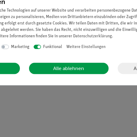
en
che Technologien auf unserer Website und verarbeiten personenbezogene Date
zeigen zu personalisieren, Medien von Drittanbietern einzubinden oder Zugrif
g erfolgt erst durch gesetzte Cookies. Wir teilen Daten mit Dritten, die wir 
 abgelehnt werden. Sie haben das Recht, nicht einzuwilligen und die Einwill
itere Informationen finden Sie in unserer
Daten­schutz­erklärung
.
rforderlich und kann bei Bedarf nachbestellt werden.
Marketing
Funktional
Weitere Einstellungen
ten
lien für TESS advanced Optik 2 (13277-88).
A
Alle ablehnen