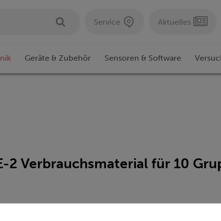
Service
Aktuelles
nik
Geräte & Zubehör
Sensoren & Software
Versuc
-2 Verbrauchsmaterial für 10 Gr