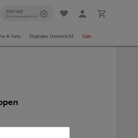
PHYWE
Bonusprogramm
he & Sets
Digitaler Unterricht
Sale
uppen