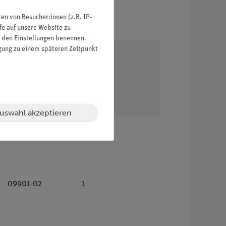
n von Besucher:innen (z.B. IP-
fe auf unsere Website zu
in den Einstellungen benennen.
igung zu einem späteren Zeitpunkt
uswahl akzeptieren
09901-02
1