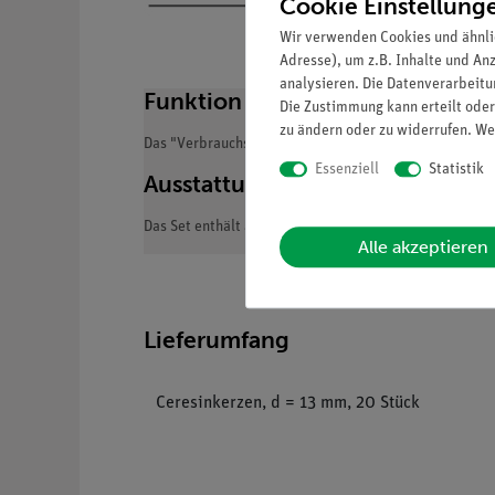
Cookie Einstellung
Wir verwenden Cookies und ähnli
Adresse), um z.B. Inhalte und An
analysieren. Die Datenverarbeitun
Funktion und Verwendung
Die Zustimmung kann erteilt oder
zu ändern oder zu widerrufen. We
Das "Verbrauchsmaterial" ist bei der Erstbestellung e
Essenziell
Statistik
Ausstattung und technische Da
Das Set enthält alle erforderlichen Verbrauchsmateria
Alle akzeptieren
Lieferumfang
Ceresinkerzen, d = 13 mm, 20 Stück