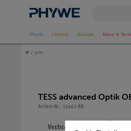
Physik
Chemie
Biologie
Natur & Tech
print
TESS advanced Optik OE
Artikel-Nr.: 13462-88