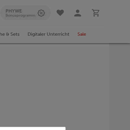
PHYWE
Bonusprogramm
he & Sets
Digitaler Unterricht
Sale