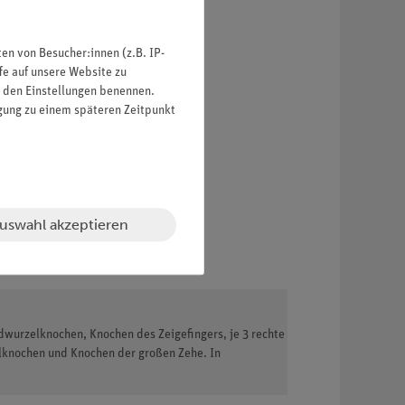
n von Besucher:innen (z.B. IP-
fe auf unsere Website zu
in den Einstellungen benennen.
igung zu einem späteren Zeitpunkt
uswahl akzeptieren
wurzelknochen, Knochen des Zeigefingers, je 3 rechte
elknochen und Knochen der großen Zehe. In