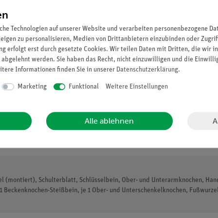
en
che Technologien auf unserer Website und verarbeiten personenbezogene Date
zeigen zu personalisieren, Medien von Drittanbietern einzubinden oder Zugrif
g erfolgt erst durch gesetzte Cookies. Wir teilen Daten mit Dritten, die wir 
 abgelehnt werden. Sie haben das Recht, nicht einzuwilligen und die Einwill
itere Informationen finden Sie in unserer
Daten­schutz­erklärung
.
Marketing
Funktional
Weitere Einstellungen
A
Alle ablehnen
(montiert), Schulterblatt, Schlüsselbein, Ober- und Unterarmknochen, Hand
l, 1 Beckenknochen-Steißbein, je 1 Ober- und Unterschenkelknochen, Fußwurz