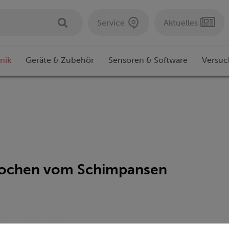
Service
Aktuelles
nik
Geräte & Zubehör
Sensoren & Software
Versuc
nochen vom Schimpansen