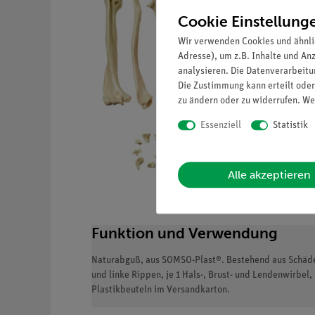
Cookie Einstellung
Wir verwenden Cookies und ähnli
Adresse), um z.B. Inhalte und An
analysieren. Die Datenverarbeitun
Die Zustimmung kann erteilt oder
zu ändern oder zu widerrufen. We
Essenziell
Statistik
Alle akzeptieren
Funktion und Verwendung
Naturabguß, aus SOMSO-Plast®. Bestehend aus Schädel 
und linke Rippen, je 1 Hals-, Brust- und Lendenwirbe
Plastikbeuteln im Versandkarton.