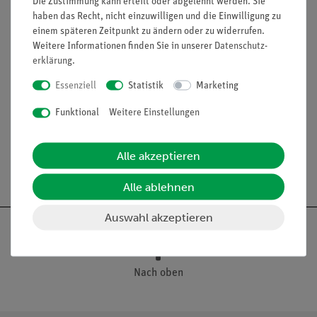
Die Zustimmung kann erteilt oder abgelehnt werden. Sie
haben das Recht, nicht einzuwilligen und die Einwilligung zu
einem späteren Zeitpunkt zu ändern oder zu widerrufen.
Funktion und Verwendung
Weitere Informationen finden Sie in unserer
Daten­schutz­
erklärung
.
Natürliche Größe (Flügelspannweite 20 cm), aus
Essenziell
Statistik
Marketing
Spezialkunststoff. Nach Studiendirektor Christian Groß.
Unzerlegbar in einem Schaukasten.
Funktional
Weitere Einstellungen
Alle akzeptieren
Alle ablehnen
Auswahl akzeptieren
Nach oben