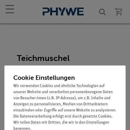
☰
Teichmuschel
Artikel-Nr.: SOM-ZOS-119
Cookie Einstellungen
Wir verwenden Cookies und ähnliche Technologien auf
unserer Website und verarbeiten personenbezogene Daten
von Besucher:innen (z.B. IP-Adresse), um z.B. Inhalte und
Anzeigen zu personalisieren, Medien von Drittanbietern
einzubinden oder Zugriffe auf unsere Website zu analysieren.
Die Datenverarbeitung erfolgt erst durch gesetzte Cookies.
Funktion und Verwendung
Wir teilen Daten mit Dritten, die wir in den Einstellungen
benennen.