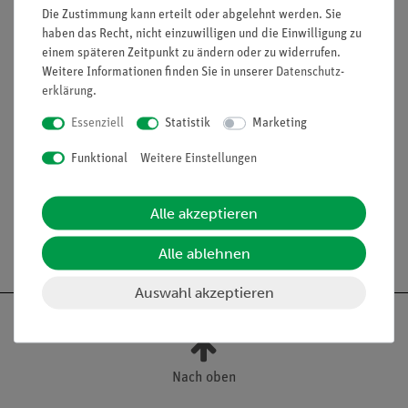
Anodonta cygnea, anatomischer Überblick, rechte
Die Zustimmung kann erteilt oder abgelehnt werden. Sie
Schalen-, Mantel- und Kiemenhälfte abgetragen, Fuß
haben das Recht, nicht einzuwilligen und die Einwilligung zu
rechtsseitig geöffnet. Vergrößerung: 4fach linear, aus
einem späteren Zeitpunkt zu ändern oder zu widerrufen.
SOMSO-Plast®. Nach Studiendirektor Christian Groß. Die
Weitere Informationen finden Sie in unserer
Daten­schutz­
im Naturpräparat nur sehr schwer erkennbaren
erklärung
.
Organsysteme wurden aus didaktischen Gründen im
Essenziell
Statistik
Marketing
jeweils notwendigen Maß in Struktur und Farbe betont
bzw. schematisiert. Auf grünem Sockel. In 5 Teile
Funktional
Weitere Einstellungen
zerlegbar.
Alle akzeptieren
Alle ablehnen
Auswahl akzeptieren
Nach oben