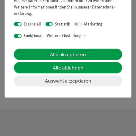
einem späteren Zeitpunkt zu ändern oder zu widerrufen.
Tarentola mauritanica. In natürlicher Größe, aus SOMSO-
Weitere Informationen finden Sie in unserer
Daten­schutz­
Plast®. Nach Studiendirektor Christian Groß. Mit
erklärung
.
aufgedruckter Beschreibung auf grünen Sockel, unter
einer transparenten Staubschutzhaube. Schachtelmaße:
Essenziell
Statistik
Marketing
Funktional
Weitere Einstellungen
Alle akzeptieren
Alle ablehnen
Auswahl akzeptieren
Nach oben