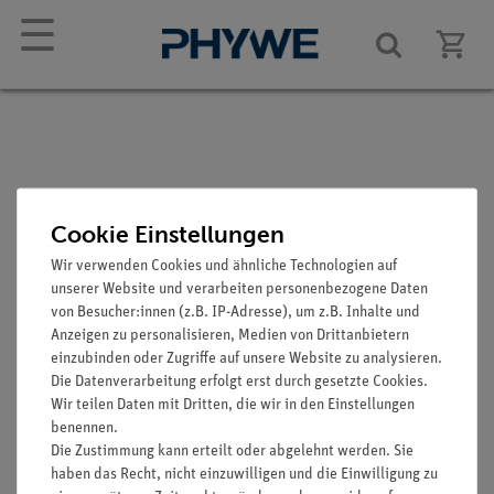
☰
Mauergecko
Cookie Einstellungen
Artikel-Nr.: SOM-ZOS-1204
Wir verwenden Cookies und ähnliche Technologien auf
unserer Website und verarbeiten personenbezogene Daten
von Besucher:innen (z.B. IP-Adresse), um z.B. Inhalte und
Anzeigen zu personalisieren, Medien von Drittanbietern
einzubinden oder Zugriffe auf unsere Website zu analysieren.
Die Datenverarbeitung erfolgt erst durch gesetzte Cookies.
Wir teilen Daten mit Dritten, die wir in den Einstellungen
benennen.
Die Zustimmung kann erteilt oder abgelehnt werden. Sie
Funktion und Verwendung
haben das Recht, nicht einzuwilligen und die Einwilligung zu