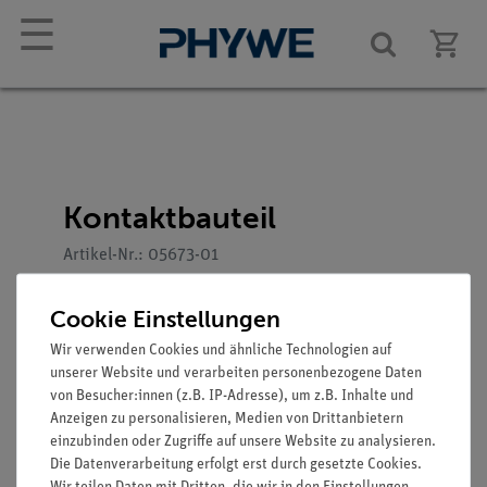
☰
Kontaktbauteil
Artikel-Nr.: 05673-01
Cookie Einstellungen
Wir verwenden Cookies und ähnliche Technologien auf
Funktion und Verwendung
unserer Website und verarbeiten personenbezogene Daten
von Besucher:innen (z.B. IP-Adresse), um z.B. Inhalte und
Zum Aufbau eines Klingel- und Relaismodells mit der
Anzeigen zu personalisieren, Medien von Drittanbietern
Kontaktfeder mit Anker (05673-00).
einzubinden oder Zugriffe auf unsere Website zu analysieren.
Die Datenverarbeitung erfolgt erst durch gesetzte Cookies.
Ausstattung und technische