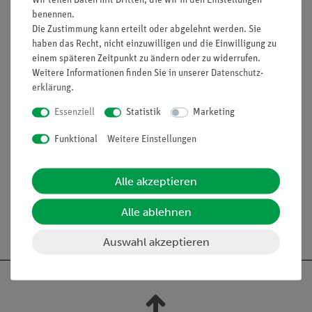
Wir teilen Daten mit Dritten, die wir in den Einstellungen
Daten
benennen.
Die Zustimmung kann erteilt oder abgelehnt werden. Sie
Bolzen mit 4-mm-Stecker und Rändelschraube.
haben das Recht, nicht einzuwilligen und die Einwilligung zu
Halterung mit Hilfe eines Leitungs-Bausteins mit
einem späteren Zeitpunkt zu ändern oder zu widerrufen.
Buchse.
Weitere Informationen finden Sie in unserer
Daten­schutz­
Höhe des Bolzens (ohne Stecker): 32 mm.
erklärung
.
Durchmesser des Bolzens: 10 mm.
Länge der Rändelschraube (ohne Kopf): 30 mm.
Essenziell
Statistik
Marketing
Zubehör
Funktional
Weitere Einstellungen
Kontaktfeder mit Anker (05673-00).
Alle akzeptieren
Alle ablehnen
Auswahl akzeptieren