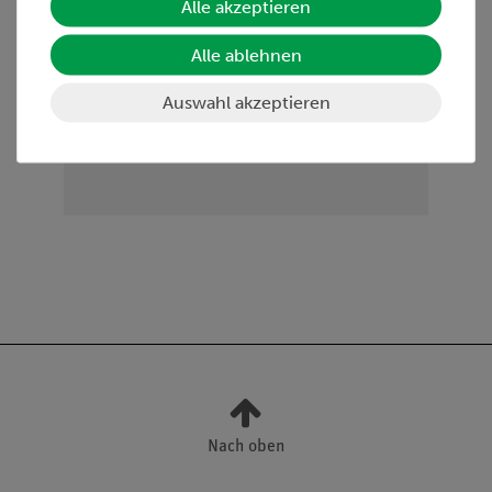
Alle akzeptieren
Beschreibung.
Höhe des Modells 22 cm.
Alle ablehnen
Maße und Gewicht:
Gesamthöhe 37 cm
Auswahl akzeptieren
Breite 18 cm
Länge 18 cm
Gewicht 1 kg
Nach oben