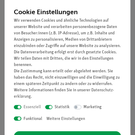
Cookie Einstellungen
Wir verwenden Cookies und ähnliche Technologien auf
unserer Website und verarbeiten personenbezogene Daten
von Besucher:innen (z.B. IP-Adresse), um z.B. Inhalte und
Anzeigen zu personalisieren, Medien von Drittanbietern
einzubinden oder Zugriffe auf unsere Website zu analysieren.
Die Datenverarbeitung erfolgt erst durch gesetzte Cookies.
Wir teilen Daten mit Dritten, die wir in den Einstellungen
Funktion und Verwendung
benennen.
Die Zustimmung kann erteilt oder abgelehnt werden. Sie
Vergrößerung 10000fach, aus SOMSO-Plast®.
haben das Recht, nicht einzuwilligen und die Einwilligung zu
Nach Studiendirektor Christian Groß.
einem späteren Zeitpunkt zu ändern oder zu widerrufen.
Das Modell beschränkt sich auf die allgemein
Weitere Informationen finden Sie in unserer
Daten­schutz­
wichtigen Strukturen einer tierischen Zelle.
erklärung
.
Kern, endoplasmatisches Reticulum, Mitochondrien,
Ribosomen, Golgi-Apparat und Zentriolen
Essenziell
Statistik
Marketing
veranschaulichen das Kompartimentierungsprinzip
Funktional
Weitere Einstellungen
dieser kleinsten tierischen Lebenseinheit.
Anwendungsbereich: einfache Zellbetrachtungen.
Unzerlegbar, auf Stativ mit grünem Sockel und