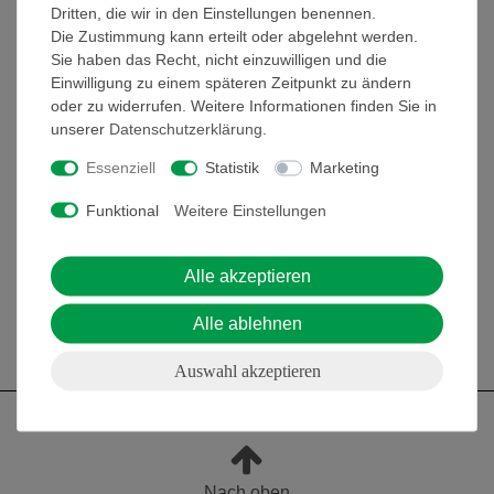
Dritten, die wir in den Einstellungen benennen.
in zerlegbarer Ausführung, aus SOMSO-Plast®. Die
Die Zustimmung kann erteilt oder abgelehnt werden.
innere Struktur wird in allen Einzelheiten gezeigt, die
Sie haben das Recht, nicht einzuwilligen und die
Strömungsbahnen des Blutes sind markiert.
Einwilligung zu einem späteren Zeitpunkt zu ändern
Insgesamt 7 Modelle, in natürlicher Größe und zum
oder zu widerrufen. Weitere Informationen finden Sie in
Teil vergrößert, einzeln auf Stativ mit grünem
unserer
Daten­schutz­erklärung
.
Sockel. 1. Knochenfisch (Hecht, Esox lucius), 2.
Frosch (Rana esculenta), 3. Schildkröte (Emys
Essenziell
Statistik
Marketing
orbicularis), 4. Krokodil (Crocodylus niloticus), 5.
Funktional
Weitere Einstellungen
Steinadler (Aquila chrysaetos), 6. Hund und 7.
Mensch. Insgesamt 14teilig.
Alle akzeptieren
Alle ablehnen
Auswahl akzeptieren
Nach oben