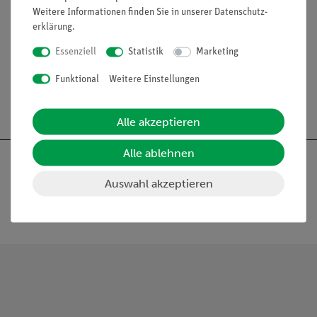
Plast®. Nach Studiendirektor Christian Groß. Mit
Weitere Informationen finden Sie in unserer
Daten­schutz­
aufgedruckter Beschreibung auf grünen Sockel, unter
erklärung
.
einer transparenten Staubschutzhaube. Schachtelmaße:
Essenziell
Statistik
Marketing
Funktional
Weitere Einstellungen
Alle akzeptieren
Alle ablehnen
Auswahl akzeptieren
Nach oben