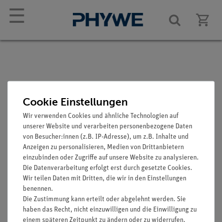
☰
Ringelnatter, Weibchen
Cookie Einstellungen
Wir verwenden Cookies und ähnliche Technologien auf
Artikel-Nr.: SOM-ZOS-1033
unserer Website und verarbeiten personenbezogene Daten
von Besucher:innen (z.B. IP-Adresse), um z.B. Inhalte und
Anzeigen zu personalisieren, Medien von Drittanbietern
einzubinden oder Zugriffe auf unsere Website zu analysieren.
Die Datenverarbeitung erfolgt erst durch gesetzte Cookies.
Wir teilen Daten mit Dritten, die wir in den Einstellungen
benennen.
Funktion und Verwendung
Die Zustimmung kann erteilt oder abgelehnt werden. Sie
haben das Recht, nicht einzuwilligen und die Einwilligung zu
Natrix natrix natrix. In natürlicher Größe, aus SOMSO-
einem späteren Zeitpunkt zu ändern oder zu widerrufen.