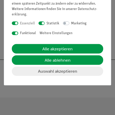
einem späteren Zeitpunkt zu ändern oder zu widerrufen.
Pelobates fuscus. In natürlicher Größe, aus SOMSO-
Weitere Informationen finden Sie in unserer
Daten­schutz­
Plast®. Nach Studiendirektor Christian Groß. Mit
erklärung
.
aufgedruckter Beschreibung auf grünen Sockel, unter
Essenziell
Statistik
Marketing
einer transparenten Staubschutzhaube. Schachtelmaße:
Funktional
Weitere Einstellungen
Alle akzeptieren
Alle ablehnen
Auswahl akzeptieren
Nach oben