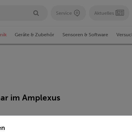
Service
Aktuelles
nik
Geräte & Zubehör
Sensoren & Software
Versuc
aar im Amplexus
en