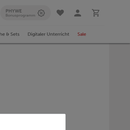
PHYWE
Bonusprogramm
he & Sets
Digitaler Unterricht
Sale