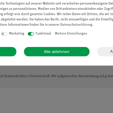
che Technologien auf unserer Website und verarbeiten personenbezogene Date
zeigen zu personalisieren, Medien von Drittanbietern einzubinden oder Zugrif
g erfolgt erst durch gesetzte Cookies. Wir teilen Daten mit Dritten, die wir 
 abgelehnt werden. Sie haben das Recht, nicht einzuwilligen und die Einwill
itere Informationen finden Sie in unserer
Daten­schutz­erklärung
.
Marketing
Funktional
Weitere Einstellungen
A
Alle ablehnen
ch Studiendirektor Christian Groß. Mit aufgedruckter Beschreibung auf grüne