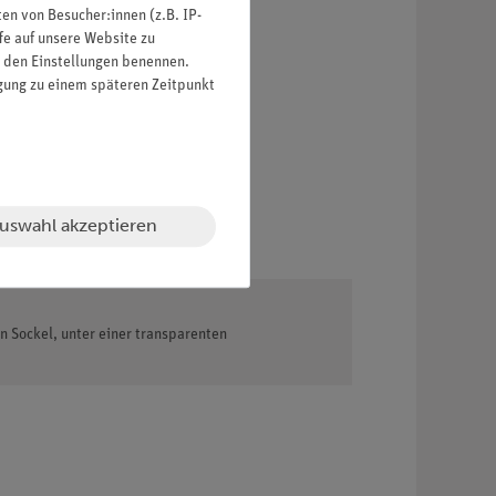
n von Besucher:innen (z.B. IP-
fe auf unsere Website zu
in den Einstellungen benennen.
igung zu einem späteren Zeitpunkt
uswahl akzeptieren
n Sockel, unter einer transparenten