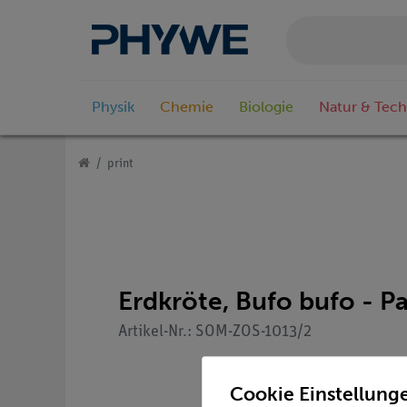
Physik
Chemie
Biologie
Natur & Tech
print
Erdkröte, Bufo bufo - P
Artikel-Nr.: SOM-ZOS-1013/2
Cookie Einstellung