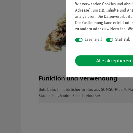
Wir verwenden Cookies und ähnli
Adresse), um z.B. Inhalte und An
analysieren. Die Datenverarbeitun
Die Zustimmung kann erteilt oder
zu ändern oder zu widerrufen. We
Essenziell
Statistik
Alle akzeptieren
Funktion und Verwendung
Bufo bufo. In natürlicher Größe, aus SOMSO-Plast®. Na
Staubschutzhaube. Schachtelmaße: