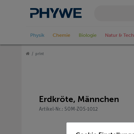
Physik
Chemie
Biologie
Natur & Tech
print
Erdkröte, Männchen
Artikel-Nr.: SOM-ZOS-1012