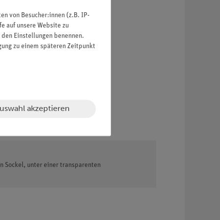
n von Besucher:innen (z.B. IP-
fe auf unsere Website zu
in den Einstellungen benennen.
igung zu einem späteren Zeitpunkt
uswahl akzeptieren
n Sockel, unter einer transparenten