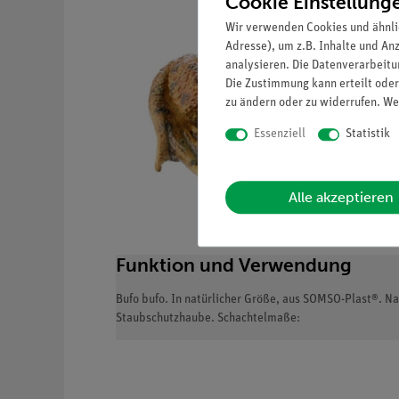
Cookie Einstellung
Wir verwenden Cookies und ähnli
Adresse), um z.B. Inhalte und An
analysieren. Die Datenverarbeitun
Die Zustimmung kann erteilt oder
zu ändern oder zu widerrufen. We
Essenziell
Statistik
Alle akzeptieren
Funktion und Verwendung
Bufo bufo. In natürlicher Größe, aus SOMSO-Plast®. Na
Staubschutzhaube. Schachtelmaße: