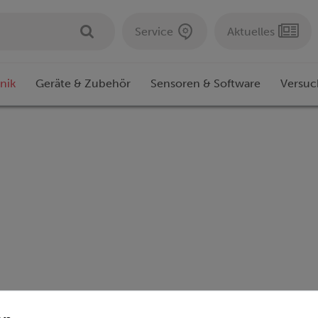
Service
Aktuelles
nik
Geräte & Zubehör
Sensoren & Software
Versuc