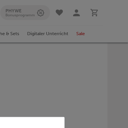
PHYWE
Bonusprogramm
he & Sets
Digitaler Unterricht
Sale