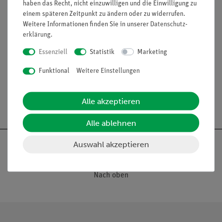
haben das Recht, nicht einzuwilligen und die Einwilligung zu
einem späteren Zeitpunkt zu ändern oder zu widerrufen.
Weitere Informationen finden Sie in unserer
Daten­schutz­
Funktion und Verwendung
erklärung
.
Naturabguß, aus SOMSO-Plast®. Unzerlegbar. Umfang
Essenziell
Statistik
Marketing
29,7 cm.
Funktional
Weitere Einstellungen
Alle akzeptieren
Alle ablehnen
Auswahl akzeptieren
Nach oben