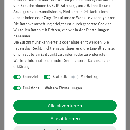
Linksdrehende Rotoren mit 3 Blättern und 3-mm-
von Besucher:innen (z.B. IP-Adresse), um z.B. Inhalte und
Bohrung in der Mitte. Diese werden zusammen mit dem
Anzeigen zu personalisieren, Medien von Drittanbietern
Generator mit M3-Gewindeachse und Rändelmutter
einzubinden oder Zugriffe auf unsere Website zu analysieren.
(05751-01) verwendet, um Schüler- oder
Die Datenverarbeitung erfolgt erst durch gesetzte Cookies.
Demonstrationsexperimente zum Thema Windenergie
Wir teilen Daten mit Dritten, die wir in den Einstellungen
durchzuführen.
benennen.
Die Zustimmung kann erteilt oder abgelehnt werden. Sie
Vorteile
haben das Recht, nicht einzuwilligen und die Einwilligung zu
einem späteren Zeitpunkt zu ändern oder zu widerrufen.
Einfaches und sicheres Experimentieren: Die Rotoren
Weitere Informationen finden Sie in unserer
Daten­schutz­
sitzen im Betrieb fest auf der Achse, verrutschen
erklärung
.
aber bei versehentlicher Berührung mit dem Finger.
Technische Daten
Essenziell
Statistik
Marketing
Funktional
Weitere Einstellungen
Durchmesser: 120mm
Zubehör
Alle akzeptieren
Generator mit M3-Gewindeachse und Rändelmutter
(05751-01)
Alle ablehnen
Gebläse, 12V (05750-00)