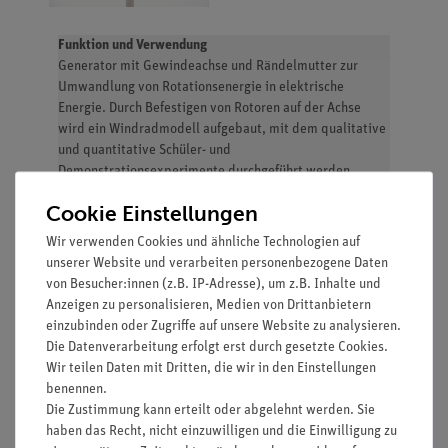
Funktion und Verwendung
Generator mit Gewindeachse und Rändelmutter zur
Umwandlung von Rotationsenergie in elektrische
Energie. Durch Befestigen von Rotoren auf der Achse
wird ein Windradmodell aufgebaut, mit dem qualitative
und quantitative Schüler- und
Demonstrationsexperimente durchgeführt werden
können.
Cookie Einstellungen
Vorteile
Wir verwenden Cookies und ähnliche Technologien auf
unserer Website und verarbeiten personenbezogene Daten
Qualitative und quantitative Versuche zum thema
von Besucher:innen (z.B. IP-Adresse), um z.B. Inhalte und
Windenergie durchführbar.
Anzeigen zu personalisieren, Medien von Drittanbietern
Einfaches Experimentieren durch Montage auf den
einzubinden oder Zugriffe auf unsere Website zu analysieren.
Stangen der "optischen Bank" oder anderem
Die Datenverarbeitung erfolgt erst durch gesetzte Cookies.
Stativmaterial.
Wir teilen Daten mit Dritten, die wir in den Einstellungen
Farbige 4-mm-Buchsen zum Anschluss von
benennen.
elektrischen "Verbrauchern".
Die Zustimmung kann erteilt oder abgelehnt werden. Sie
Passend zum Gebläse 05750-00.
haben das Recht, nicht einzuwilligen und die Einwilligung zu