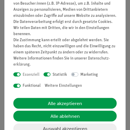
von Besucher:innen (z.B. IP-Adresse), um z.B. Inhalte und
Anzeigen zu personalisieren, Medien von Drittanbietern
einzubinden oder Zugriffe auf unsere Website zu analysieren.
Die Datenverarbeitung erfolgt erst durch gesetzte Cookies.
Funktion und Verwendung
Wir teilen Daten mit Dritten, die wir in den Einstellungen
benennen.
Zur senkrechten und waagerechten Halterung von
Die Zustimmung kann erteilt oder abgelehnt werden. Sie
Glasrohren, Thermometern und Maßband an
haben das Recht, nicht einzuwilligen und die Einwilligung zu
Stativstangen.
einem späteren Zeitpunkt zu ändern oder zu widerrufen.
Weitere Informationen finden Sie in unserer
Daten­schutz­
Ausstattung und technische
erklärung
.
Daten
Essenziell
Statistik
Marketing
Aus Kunststoff, gelb
Funktional
Weitere Einstellungen
Zur Halterung von bis zu 4:
• Glasröhrchen
d
= 8 mm
• Thermometern
d
= 8 mm
Alle akzeptieren
• Maßband
l
= 2 m 09936-00
Klemmvorrichtung für runde Stativstangen
d
= 10
Alle ablehnen
mm
Maße (mm): 70 x 35 x 25
Auswahl akzeptieren