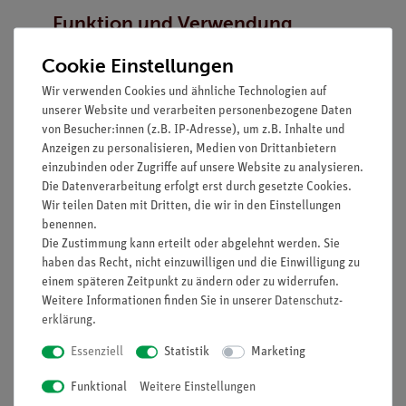
Funktion und Verwendung
Die Steckplatte dient als Aufbaubasis für
Cookie Einstellungen
elektrische Schaltungen. Über die 4-mm-Buchsen
Wir verwenden Cookies und ähnliche Technologien auf
können Bauteile und Messgeräte schnell,
unserer Website und verarbeiten personenbezogene Daten
übersichtlich und sicher verbunden werden für
von Besucher:innen (z.B. IP-Adresse), um z.B. Inhalte und
Versuche aus der Elektrik (z. B. einfache
Anzeigen zu personalisieren, Medien von Drittanbietern
einzubinden oder Zugriffe auf unsere Website zu analysieren.
Stromkreise, Reihen-/Parallelschaltungen).
Die Datenverarbeitung erfolgt erst durch gesetzte Cookies.
Vorteile
Wir teilen Daten mit Dritten, die wir in den Einstellungen
benennen.
Vielseitige Anschlussmöglichkeit durch
Die Zustimmung kann erteilt oder abgelehnt werden. Sie
stabile 4-mm-Buchsen zur flexiblen
haben das Recht, nicht einzuwilligen und die Einwilligung zu
einem späteren Zeitpunkt zu ändern oder zu widerrufen.
Verdrahtung elektrischer Schaltungen
Weitere Informationen finden Sie in unserer
Daten­schutz­
Schlagfestes Kunststoffgehäuse mit
erklärung
.
Gummifüßen für sicheren Stand im
Unterricht und Labor
Essenziell
Statistik
Marketing
Modular erweiterbar mit seitlichen
Funktional
Weitere Einstellungen
Schwalbenschwanzführungen zum Koppeln