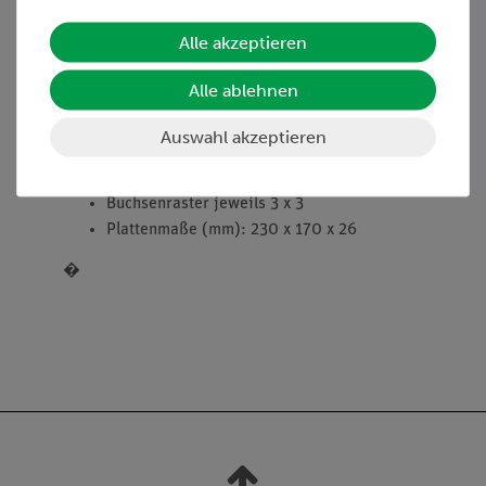
mehrerer Steckplatten
Alle akzeptieren
Ausstattung und technische
Alle ablehnen
Daten
Auswahl akzeptieren
108x 4-mm-Steckbuchsen
Buchsenabstand: 19 mm
Buchsenraster jeweils 3 x 3
Plattenmaße (mm): 230 x 170 x 26
�