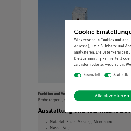
Cookie Einstellung
Wir verwenden Cookies und ähnli
Adresse), um z.B. Inhalte und An
analysieren. Die Datenverarbeitun
Die Zustimmung kann erteilt oder
zu ändern oder zu widerrufen. We
Essenziell
Statistik
Funktion und Verwendung
Alle akzeptieren
Probekörper gleicher Masse zur Bestimmung von Wär
Ausstattung und technische Da
Material: Eisen, Messing, Aluminium.
Masse: 60 g.