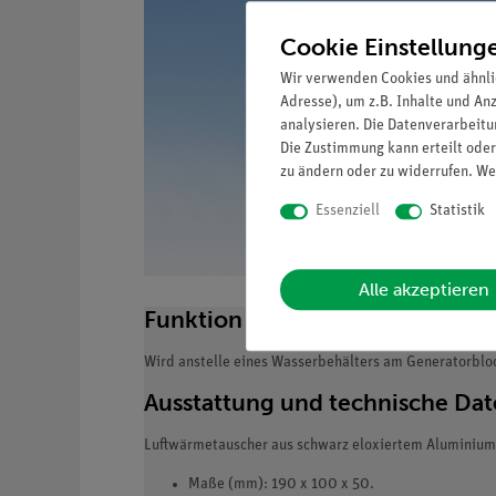
Cookie Einstellung
Wir verwenden Cookies und ähnli
Adresse), um z.B. Inhalte und An
analysieren. Die Datenverarbeitun
Die Zustimmung kann erteilt oder
zu ändern oder zu widerrufen. We
Essenziell
Statistik
Alle akzeptieren
Funktion und Verwendung
Wird anstelle eines Wasserbehälters am Generatorblo
Ausstattung und technische Da
Luftwärmetauscher aus schwarz eloxiertem Aluminium
Maße (mm): 190 x 100 x 50.