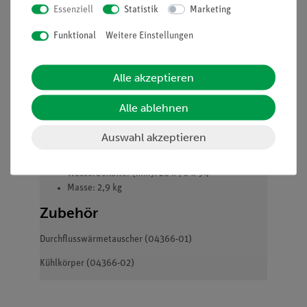
2 Gummidichtungen
Essenziell
Statistik
Marketing
2 Spannbacken
4 Rändelschrauben
Funktional
Weitere Einstellungen
Anzahl der Thermoelemente: 142
Dauerbetriebstemperatur: 100 °C
Innenwiderstand: 2,8 Ω
Alle akzeptieren
Betrieb als Thermogenerator:
Ausgangsspannung bei ΔT = 40 K ca. 2V
Alle ablehnen
Betrieb als Peltier-Wärmepumpe:
Stromstärke max. 6 A
Auswahl akzeptieren
Abmessungen:
Generatorblock (mm): 24 x 80 x 126
Wasserbehälter (mm): 28 x 70 x 94
Masse: 2,9 kg
Zubehör
Durchflusswärmetauscher (04366-01)
Kühlkörper (04366-02)