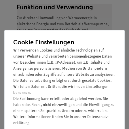
Funktion und Verwendung
Zur direkten Umwandlung von Wärmeenergie in
elektrische Energie und zum Betrieb als Wärmepumpe,
sowie zur Demonstration des Seebeck- und
Peltiereffektes.
Cookie Einstellungen
Vorteile
Wir verwenden Cookies und ähnliche Technologien auf
unserer Website und verarbeiten personenbezogene Daten
Peltierelemente zwischen großen vernickelten
von Besucher:innen (z.B. IP-Adresse), um z.B. Inhalte und
Kupferblöcken (Wärmespeicher mit guter
Anzeigen zu personalisieren, Medien von Drittanbietern
Wärmeleitung) mit Temperaturmessstellen
einzubinden oder Zugriffe auf unsere Website zu analysieren.
Zusätzlich Wasserbehälter (Wärmespeicher) an
Die Datenverarbeitung erfolgt erst durch gesetzte Cookies.
die Kupferblöcke anschraubbar
Wir teilen Daten mit Dritten, die wir in den Einstellungen
Einfache elekrtische Verbindung durch 4-mm-
benennen.
Buchsen
Die Zustimmung kann erteilt oder abgelehnt werden. Sie
Ausstattung und technische
haben das Recht, nicht einzuwilligen und die Einwilligung zu
Daten
einem späteren Zeitpunkt zu ändern oder zu widerrufen.
Weitere Informationen finden Sie in unserer
Daten­schutz­
erklärung
.
2 offene, anschraubbare Wasserbehälter