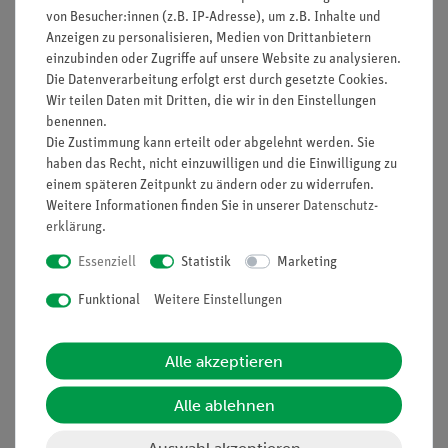
Funktion und Verwendung
von Besucher:innen (z.B. IP-Adresse), um z.B. Inhalte und
Anzeigen zu personalisieren, Medien von Drittanbietern
einzubinden oder Zugriffe auf unsere Website zu analysieren.
Anschluss-Leitungs-Baustein zum Aufbau von
Die Datenverarbeitung erfolgt erst durch gesetzte Cookies.
Schaltbildern durch die Schüler.
Wir teilen Daten mit Dritten, die wir in den Einstellungen
Ausstattung und technische
benennen.
Daten
Die Zustimmung kann erteilt oder abgelehnt werden. Sie
haben das Recht, nicht einzuwilligen und die Einwilligung zu
Deutlich erkennbares Schaltsymbol auf dem
einem späteren Zeitpunkt zu ändern oder zu widerrufen.
jeweiligen Baustein
Weitere Informationen finden Sie in unserer
Daten­schutz­
Durchsichtige Bodenkappe ermöglicht das
erklärung
.
Kennenlernen von Bauteilen
Essenziell
Statistik
Marketing
Sichere Kontaktierung durch vergoldete, seitlich
abgerundete Messingkontakte und puzzleartige
Funktional
Weitere Einstellungen
Verzahnung der Bausteine
Linienbreite auf den Bausteinen: 2,5 mm
Durchmesser der Kontaktfläche: 2 mm
Alle akzeptieren
Bausteingröße (mm): 55 x 55 x 30
Widerstand eines Kontaktes: 0,02 Ohm
Alle ablehnen
Stromstärke: maximal 2 A
Spannung: maximal 12 V
Auswahl akzeptieren