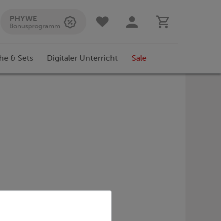
PHYWE
Bonusprogramm
he & Sets
Digitaler Unterricht
Sale