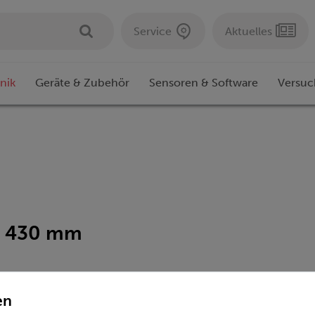
Service
Aktuelles
nik
Geräte & Zubehör
Sensoren & Software
Versuc
 = 430 mm
en