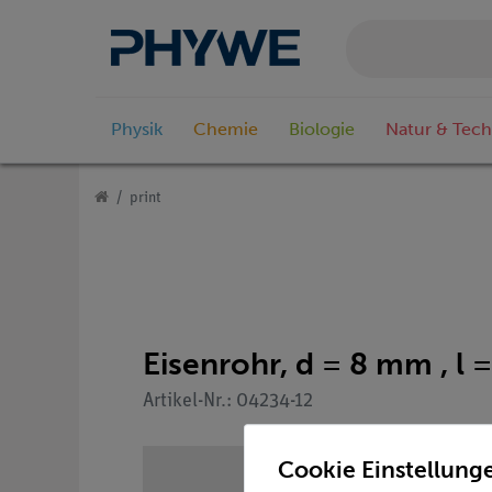
Physik
Chemie
Biologie
Natur & Tech
print
Eisenrohr, d = 8 mm , l
Artikel-Nr.: 04234-12
Cookie Einstellung