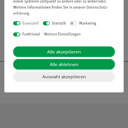
einem späteren Zeitpunkt zu ändern oder zu widerrufen.
Weitere Informationen finden Sie in unserer
Daten­schutz­
Funktion und Verwendung
erklärung
.
Als Zubehör für die Demo-Rollenfahrbahn oder die
Luftkissenbahn.
Essenziell
Statistik
Marketing
Funktional
Weitere Einstellungen
Alle akzeptieren
Alle ablehnen
Auswahl akzeptieren
Nach oben