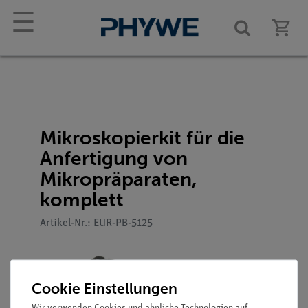
☰
Mikroskopierkit für die
Anfertigung von
Mikropräparaten,
komplett
Artikel-Nr.: EUR-PB-5125
Cookie Einstellungen
Wir verwenden Cookies und ähnliche Technologien auf