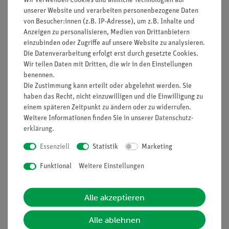
unserer Website und verarbeiten personenbezogene Daten
von Besucher:innen (z.B. IP-Adresse), um z.B. Inhalte und
Funktion und Verwendung
Anzeigen zu personalisieren, Medien von Drittanbietern
einzubinden oder Zugriffe auf unsere Website zu analysieren.
Mikroskopierkit für die Anfertigung von
Die Datenverarbeitung erfolgt erst durch gesetzte Cookies.
Mikropräparaten, komplett
Wir teilen Daten mit Dritten, die wir in den Einstellungen
benennen.
Ausstattung und technische
Die Zustimmung kann erteilt oder abgelehnt werden. Sie
Daten
haben das Recht, nicht einzuwilligen und die Einwilligung zu
einem späteren Zeitpunkt zu ändern oder zu widerrufen.
3 Mikropräparate
Weitere Informationen finden Sie in unserer
Daten­schutz­
50 Objektträger
erklärung
.
100 Deckgläser
Essenziell
Statistik
Marketing
2 Objektträger mit Bohrung
Kanadabalsam
Funktional
Weitere Einstellungen
Präpariernadeln
Präparierklemmen
Seziermesser
Alle akzeptieren
Skalpel
In Plastikbox
Alle ablehnen