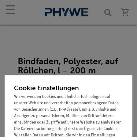
☰
Bindfaden, Polyester, auf
Röllchen, l = 200 m
Artikel-Nr.: 02412-00
Cookie Einstellungen
Wir verwenden Cookies und ähnliche Technologien auf
unserer Website und verarbeiten personenbezogene Daten
von Besucher:innen (z.B. IP-Adresse), um z.B. Inhalte und
Anzeigen zu personalisieren, Medien von Drittanbietern
einzubinden oder Zugriffe auf unsere Website zu analysieren.
Die Datenverarbeitung erfolgt erst durch gesetzte Cookies.
Funktion und Verwendung
Wir teilen Daten mit Dritten, die wir in den Einstellungen