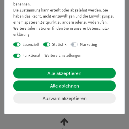
Durch sein geringes Eigengewicht ist der Faden für das
benennen.
Anhängen von Massen oder Kraftmessern bei
Die Zustimmung kann erteilt oder abgelehnt werden. Sie
Experimenten mit der Luftkissenbahn bestens geeignet.
haben das Recht, nicht einzuwilligen und die Einwilligung zu
einem späteren Zeitpunkt zu ändern oder zu widerrufen.
Ausstattung und technische
Weitere Informationen finden Sie in unserer
Daten­schutz­
Daten
erklärung
.
Essenziell
Statistik
Marketing
Länge: 200 m
Farbe: weiß
Funktional
Weitere Einstellungen
Material: Polyester
auf Pappröllchen
Alle akzeptieren
Alle ablehnen
Auswahl akzeptieren