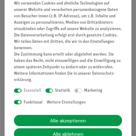
Wir verwenden Cookies und ähnliche Technologien auf
unserer Website und verarbeiten personenbezogene Daten
von Besucher:innen (z.B. IP-Adresse), um z.B. Inhalte und
Anzeigen zu personalisieren, Medien von Drittanbietern
Funktion und Verwendung
einzubinden oder Zugriffe auf unsere Website zu analysieren.
Ein Paar, zur quantitativen Messung elektrostatischer
Die Datenverarbeitung erfolgt erst durch gesetzte Cookies.
Kräfte mit Hilfe des Torsionskraftmessers.
Wir teilen Daten mit Dritten, die wir in den Einstellungen
benennen.
Vorteile
Die Zustimmung kann erteilt oder abgelehnt werden. Sie
haben das Recht, nicht einzuwilligen und die Einwilligung zu
Weglose Kraftmessung durch Kompensationsmethode
einem späteren Zeitpunkt zu ändern oder zu widerrufen.
vermeidet Messfehler infolge Influenz.
Weitere Informationen finden Sie in unserer
Daten­schutz­
Ausstattung und technische
erklärung
.
Daten
Essenziell
Statistik
Marketing
Extrem leichte Konduktorkugeln (Kunststoff mit
Funktional
Weitere Einstellungen
elektrisch leitender Oberfläche) mit starren
Aufhängestäben zur Befestigung mittels Klemmschraube
am Hebelarm des Torsionskraftmessers.
Alle akzeptieren
Gesamtabstand Kugelmittelpunkt -
Alle ablehnen