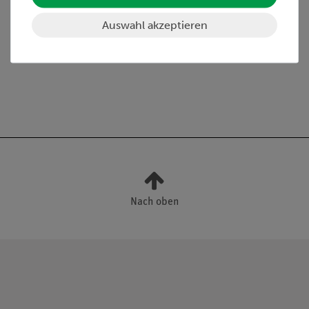
Aufhängebalken: 370 mm.
Kugeldurchmesser: 38 mm.
Auswahl akzeptieren
Nach oben