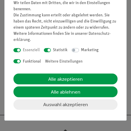
Einschlussthermometer mit farbiger Füllung.
Wir teilen Daten mit Dritten, die wir in den Einstellungen
benennen.
Ausstattung und technische
Die Zustimmung kann erteilt oder abgelehnt werden. Sie
Daten
haben das Recht, nicht einzuwilligen und die Einwilligung zu
einem späteren Zeitpunkt zu ändern oder zu widerrufen.
Skalenträger aus Milchglas
Weitere Informationen finden Sie in unserer
Daten­schutz­
Knopf bzw. Ring zur Halterung
erklärung
.
Messbereich: -10...+250 °C
Teilung: 1 °C
Essenziell
Statistik
Marketing
Ganz eintauchend justiert
Durchmesser: 8 mm
Funktional
Weitere Einstellungen
Länge: 300 mm
in Schutzhülse
Alle akzeptieren
Alle ablehnen
Auswahl akzeptieren