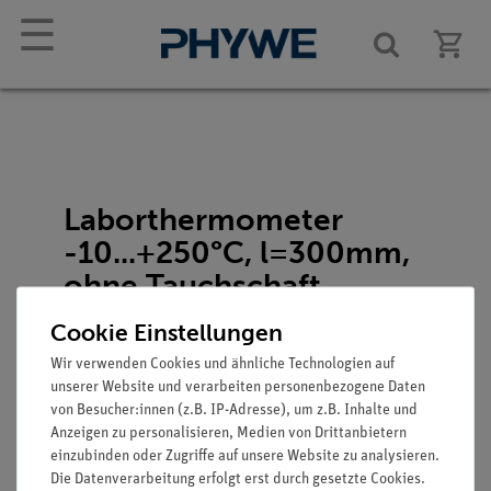
☰
Laborthermometer
-10...+250°C, l=300mm,
ohne Tauchschaft
Artikel-Nr.: 47043-00
Cookie Einstellungen
Wir verwenden Cookies und ähnliche Technologien auf
unserer Website und verarbeiten personenbezogene Daten
von Besucher:innen (z.B. IP-Adresse), um z.B. Inhalte und
Anzeigen zu personalisieren, Medien von Drittanbietern
Funktion und Verwendung
einzubinden oder Zugriffe auf unsere Website zu analysieren.
Die Datenverarbeitung erfolgt erst durch gesetzte Cookies.