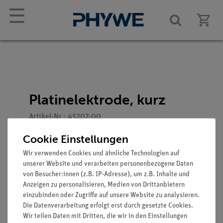
☰
Platinelektrode, kurz
Artikel-Nr.: 45207-00
Cookie Einstellungen
Wir verwenden Cookies und ähnliche Technologien auf
unserer Website und verarbeiten personenbezogene Daten
von Besucher:innen (z.B. IP-Adresse), um z.B. Inhalte und
Anzeigen zu personalisieren, Medien von Drittanbietern
einzubinden oder Zugriffe auf unsere Website zu analysieren.
Funktion und Verwendung
Die Datenverarbeitung erfolgt erst durch gesetzte Cookies.
Wir teilen Daten mit Dritten, die wir in den Einstellungen
Glasröhrchen am unteren Ende mit einem Platinblech,