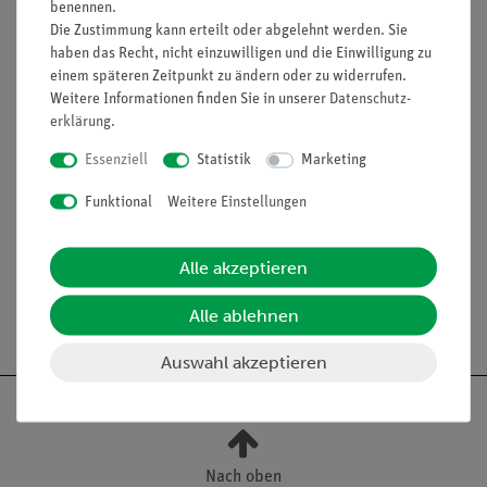
benennen.
das zum Schutz mit einem Glasrahmen
Die Zustimmung kann erteilt oder abgelehnt werden. Sie
umgeben ist. Die elektrische Zuleitung erfolgt über einen
haben das Recht, nicht einzuwilligen und die Einwilligung zu
Draht, der im Platinblech angeschmolzen ist und am
einem späteren Zeitpunkt zu ändern oder zu widerrufen.
oberen Ende des Glasrohrs herausragt.
Weitere Informationen finden Sie in unserer
Daten­schutz­
erklärung
.
Ausstattung und technische
Daten
Essenziell
Statistik
Marketing
Durchmesser: 8 mm
Funktional
Weitere Einstellungen
Länge: ca. 40 mm
Alle akzeptieren
Alle ablehnen
Auswahl akzeptieren
Nach oben