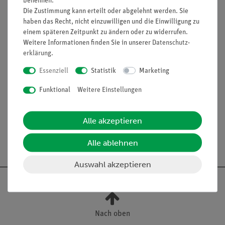
benennen.
Farbige Kreisscheiben auf Magnetfolie zur Markierung
Die Zustimmung kann erteilt oder abgelehnt werden. Sie
und Hervorhebung von bestimmten Bereichen auf der
haben das Recht, nicht einzuwilligen und die Einwilligung zu
"Platte für Komplettversuche" (45510-00).
einem späteren Zeitpunkt zu ändern oder zu widerrufen.
Ausstattung und technische
Weitere Informationen finden Sie in unserer
Daten­schutz­
Daten
erklärung
.
Essenziell
Statistik
Marketing
Markierungspunkte, rund, 24 St. (8 x rot, 8 x
blau, 8 x gelb)
Funktional
Weitere Einstellungen
Durchmesser: 20 mm
Alle akzeptieren
Alle ablehnen
Auswahl akzeptieren
Nach oben