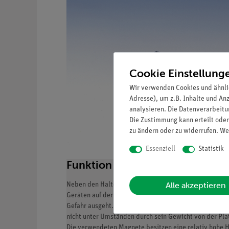
Cookie Einstellung
Wir verwenden Cookies und ähnli
Adresse), um z.B. Inhalte und An
analysieren. Die Datenverarbeitun
Die Zustimmung kann erteilt oder
zu ändern oder zu widerrufen. We
Essenziell
Statistik
Funktion und Verwendung
Alle akzeptieren
Neben den Haltern, die fest auf der "Platte für Kompl
Geräten auf der "Platte für Komplettversuche" genutzt
Gefahr ausgeht. Wenn z.B. etwa ein schweres Gefäß mit
nicht unter Umständen durch sein Gewicht von der Pla
Die verwendeten Magnete besitzen eine relativ hohe Hal