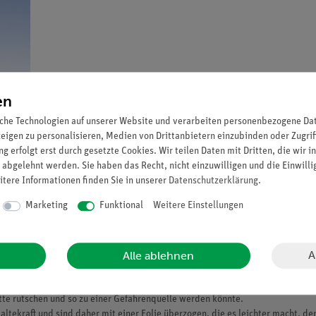
en
che Technologien auf unserer Website und verarbeiten personenbezogene Date
zeigen zu personalisieren, Medien von Drittanbietern einzubinden oder Zugrif
g erfolgt erst durch gesetzte Cookies. Wir teilen Daten mit Dritten, die wir 
 abgelehnt werden. Sie haben das Recht, nicht einzuwilligen und die Einwill
itere Informationen finden Sie in unserer
Daten­schutz­erklärung
.
Marketing
Funktional
Weitere Einstellungen
A
Alle ablehnen
ettversuche" (45510-00) eingehakt werden, gibt es noch einige weitere Halte
 werden können. Werden diese Halter eingesetzt, muss in jedem Fall geprüft
 ätzender Flüssigkeit mit einem solchen Halter auf Haftmagnet an der Platte
tte rutschen und so zu einer Gefahrenquelle werden könnte.
tekraft und sind daher mit einer Folie überzogen, die es leichter macht, den