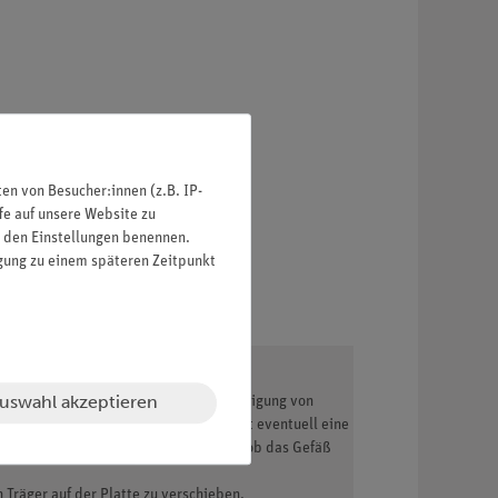
n von Besucher:innen (z.B. IP-
fe auf unsere Website zu
in den Einstellungen benennen.
igung zu einem späteren Zeitpunkt
uswahl akzeptieren
r auf Haftmagneten, die auch zur Befestigung von
 werden, ob von ihrer Verwendung nicht eventuell eine
 befestigt wird, muss geprüft werden, ob das Gefäß
 Träger auf der Platte zu verschieben.