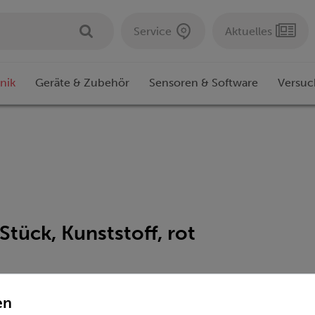
Service
Aktuelles
nik
Geräte & Zubehör
Sensoren & Software
Versuc
Stück, Kunststoff, rot
en