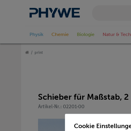
Physik
Chemie
Biologie
Natur & Tech
print
Schieber für Maßstab, 2 
Artikel-Nr.: 02201-00
Cookie Einstellung