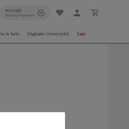
PHYWE
Bonusprogramm
he & Sets
Digitaler Unterricht
Sale