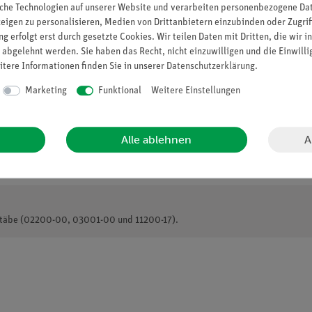
che Technologien auf unserer Website und verarbeiten personenbezogene Date
zeigen zu personalisieren, Medien von Drittanbietern einzubinden oder Zugrif
g erfolgt erst durch gesetzte Cookies. Wir teilen Daten mit Dritten, die wir 
 abgelehnt werden. Sie haben das Recht, nicht einzuwilligen und die Einwill
itere Informationen finden Sie in unserer
Daten­schutz­erklärung
.
Marketing
Funktional
Weitere Einstellungen
A
Alle ablehnen
ßstäbe (02200-00, 03001-00 und 11200-17).