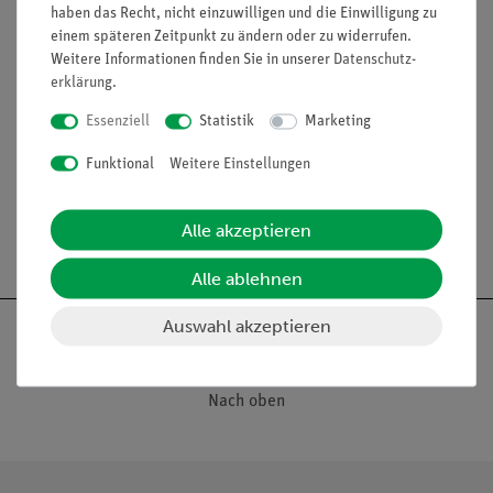
Zum Aufhängen großer Lasten.
haben das Recht, nicht einzuwilligen und die Einwilligung zu
einem späteren Zeitpunkt zu ändern oder zu widerrufen.
Ausstattung und technische
Weitere Informationen finden Sie in unserer
Daten­schutz­
Daten
erklärung
.
Länge: 140 mm
Essenziell
Statistik
Marketing
Durchmesser: 10 mm
Funktional
Weitere Einstellungen
Alle akzeptieren
Alle ablehnen
Auswahl akzeptieren
Nach oben