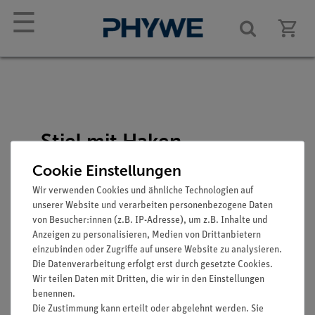
☰
Stiel mit Haken
Artikel-Nr.: 02051-00
Cookie Einstellungen
Wir verwenden Cookies und ähnliche Technologien auf
unserer Website und verarbeiten personenbezogene Daten
von Besucher:innen (z.B. IP-Adresse), um z.B. Inhalte und
Anzeigen zu personalisieren, Medien von Drittanbietern
einzubinden oder Zugriffe auf unsere Website zu analysieren.
Die Datenverarbeitung erfolgt erst durch gesetzte Cookies.
Wir teilen Daten mit Dritten, die wir in den Einstellungen
Funktion und Verwendung
benennen.
Die Zustimmung kann erteilt oder abgelehnt werden. Sie