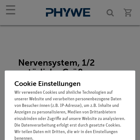
☰
Nervensystem, 1/2
natürliche Größe
Cookie Einstellungen
Artikel-Nr.: 3BS-1000231
Wir verwenden Cookies und ähnliche Technologien auf
unserer Website und verarbeiten personenbezogene Daten
von Besucher:innen (z.B. IP-Adresse), um z.B. Inhalte und
Anzeigen zu personalisieren, Medien von Drittanbietern
einzubinden oder Zugriffe auf unsere Website zu analysieren.
Die Datenverarbeitung erfolgt erst durch gesetzte Cookies.
Wir teilen Daten mit Dritten, die wir in den Einstellungen
benennen.