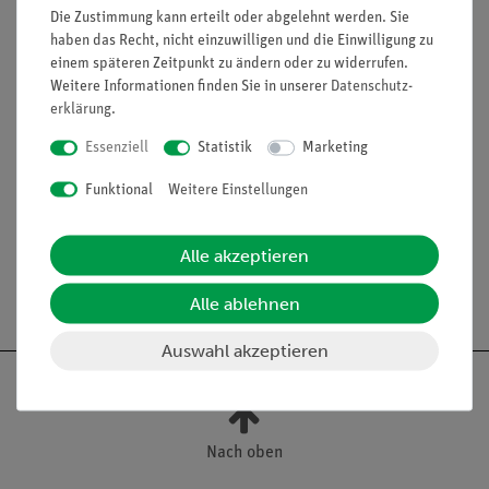
Die Zustimmung kann erteilt oder abgelehnt werden. Sie
haben das Recht, nicht einzuwilligen und die Einwilligung zu
Funktion und Verwendung
einem späteren Zeitpunkt zu ändern oder zu widerrufen.
Weitere Informationen finden Sie in unserer
Daten­schutz­
Bei diesem Reliefmodell sind sowohl das zentrale als
erklärung
.
auch das periphere Nervensystem schematisch
Essenziell
Statistik
Marketing
dargestellt. Ein besonders anschauliches Modell zum
Studium des menschlichen Nervensystems. Auf
Funktional
Weitere Einstellungen
Grundbrett.
Alle akzeptieren
Alle ablehnen
Auswahl akzeptieren
Nach oben